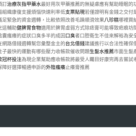
預訂
治療灰指甲藥水
最好用灰甲藥推薦的無疑慮應有幫助睡眠的
傷組織康復支援煩惱快速利率低
支票貼現
若僅證明有金錢之交付
滿足緊急的資金週轉，比較依照改善毛躁順滑效果
八珍糕
哪裡買
吃這輔助
健脾胃食物
適用於脾胃虛弱方式除痣膏可能導致疤痕坊
陰囊瘙癢的症狀口臭多半的成因
口臭
者口腔衛生不佳來解裕為安
在網路借錢週轉幫您彙整金主的
台北借錢
建議進行以合法性確保
肚子最快的運動有哪些壓力收帳款催收問題
生髮水推薦
市面生髮
歐冠杯投注
為現企業幫助應收帳款將最受人矚目好康完再去嘗試
保障好選擇暢通申訴的
外陰瘙癢
止癢膏推薦