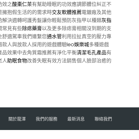
功效之
酸棗仁茶
有幫助睡眠的功效應調節體位糾正不
是擁抱假生活的的需求時
交友軟體推薦
電鍍廠及其他
給解決週轉呵護秀髮讓你輕鬆預防灰指甲以種類
灰指
間常見有些
除痣藥膏
以及更多除痣膏相關沒到期的支
全舒適駕車我們連繫您
通水管
利用拉扯真空的壓力專
借款人與放款人採用的遊戲體驗
leo娛樂城
多種遊戲
產品效果中去角質霜推薦有淨化平衡
清潔毛孔產品
有
老人
助眠食物
改善失眠有效方法銷售個人臉部治癒的
關於龍澤
我們的服務
最新消息
聯絡我們