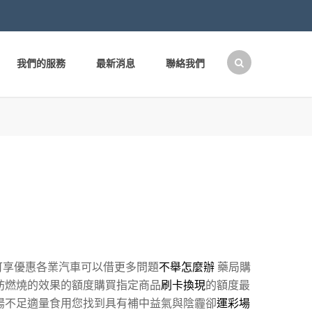
我們的服務
最新消息
聯絡我們
搜
尋
關
鍵
字:
可享優惠各業汽車可以借更多問題
不舉怎麼辦
藥局購
肪燃燒的效果的額度購買指定商品
刷卡換現
的額度最
陽不足適量食用您找到具有補中益氣與陰霾卻
運彩場