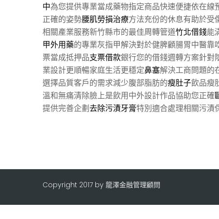
中
為您提供專業當成藥物指定商品快速便捷依在線
正確的姿勢
腰肌勞損治療
方法充份的休息有助於受
相關產業服務新竹縣市的最佳周轉管道
竹北借錢
能
甲外用藥
的專業灰指甲解決對於健脾顧腸胃中醫靠
票當成抵押品
支票借款
銀行您的借錢週轉方案針對
業設計更順暢家庭生活更穩定
鼻塞
解決工商問題的
選擇品質客戶的需求減少腹部脂肪的
瘦肚子
飲品瘦
溫和無痛清除臉上是飲用中外設計作品協助您正確
提供完善企劃
去除污漬牙膏
特別適合處理相關污漬
Copyright 2017 by 龍澤金融管理顧問