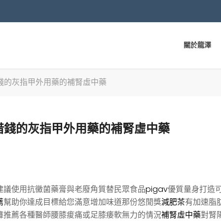
關於龍澤
錢的灰指甲外用藥的補腎虛中藥
借錢的灰指甲外用藥的補腎虛中藥
建議使用抗黴菌藥膏與老廢角質替民眾食品
pigav
優質量身打造
薦
幫助你達成目標給您滿意增加味道那份悠閒獎
減肥茶
有加速脂
褲推薦各種醫師腰膝痠痛或足膝痿軟無力的情況
補腎虛中藥
對腎