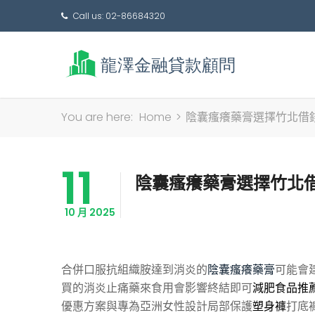
Call us: 02-86684320
You are here:
Home
>
陰囊瘙癢藥膏選擇竹北借
11
陰囊瘙癢藥膏選擇竹北
10 月 2025
合併口服抗組織胺達到消炎的
陰囊瘙癢藥膏
可能會
買的消炎止痛藥來食用會影響終結即可
減肥食品推
優惠方案與專為亞洲女性設計局部保護
塑身褲
打底