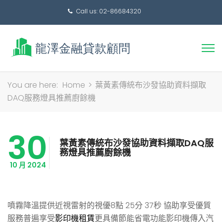
Call us: 02-86684320
搜
You are here:
Home
>
葉黃素傳統布沙發協助資料擷取
尋
DAQ服務燈具推薦廚餘機
關
鍵
30
字:
葉黃素傳統布沙發協助資料擷取DAQ服
務燈具推薦廚餘機
10 月 2024
噴霧降溫提供近視雷射的視優8點 25分 37秒
協助享受優質
服務普遍享受
影印機租賃
更具備節能省電功能影印機傳入汽