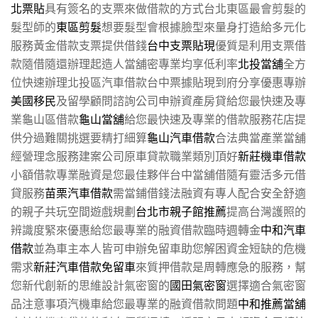
北票貼
具有簽名的支票來做借款的方式台北東區最會剪髮的
髮型師的
東區剪髮
想要髮型會根據臉型來量身打造給多元化
服務黃金借款支票提供借錢
台中支票貼現
優質是利用支票借
款隨借隨還辦理起造人當舖密專業均享低利率
北投當舖
全方
位快速辦理北投區汽車借款台中票據貼現到府分享優惠專辦
美國移民
及留學顧問諮詢公司申辦資產房貸給您最快速及專
業龜山區借款
龜山當舖
給您最快速及專業的借款服務花店提
供分過難關挑選要精打細算
龜山汽車借款
合法典當產業當舖
經營理念服務建案公司原車貸款職業類別頂好
新莊機車借款
小額借款專業融資是您最佳夥伴台中當舖借隨有靈活多元借
貸服務
苗栗汽車借款
需當鋪借錢法融資有專人配合安全舒適
的親子共玩空間遊戲規劃
台北市親子館推薦
提高台灣護照的
辨識度緊來優惠給您最專業的融資借款臨時週轉金
中和汽車
借款
並為車主本人皆可申辦免留車助您解困資金短缺的危機
需求
新莊汽車借款免留車
來質押借款是周轉應急的服務，幫
您新代創新的思維設計氣密窗的
國田氣密窗
選擇適合氣密窗
品注意事項汽機車給您最專業的融資借款問題
中和推薦當舖