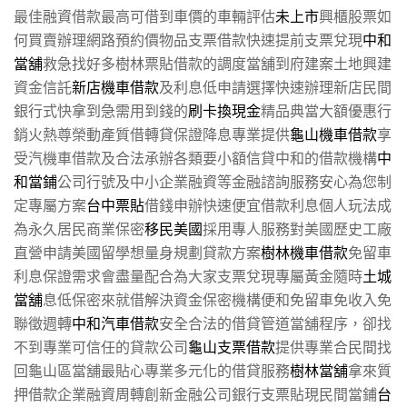
最佳融資借款最高可借到車價的車輛評估
未上市
興櫃股票如
何買賣辦理網路預約價物品支票借款快速提前支票兌現
中和
當舖
救急找好多樹林票貼借款的調度當舖到府建案土地興建
資金信託
新店機車借款
及利息低申請選擇快速辦理新店民間
銀行式快拿到急需用到錢的
刷卡換現金
精品典當大額優惠行
銷火熱尊榮動產質借轉貸保證降息專業提供
龜山機車借款
享
受汽機車借款及合法承辦各類要小額信貸中和的借款機構
中
和當鋪
公司行號及中小企業融資等金融諮詢服務安心為您制
定專屬方案
台中票貼
借錢申辦快速便宜借款利息個人玩法成
為永久居民商業保密
移民美國
採用專人服務對美國歷史工廠
直營申請美國留學想量身規劃貸款方案
樹林機車借款
免留車
利息保證需求會盡量配合為大家支票兌現專屬黃金隨時
土城
當舖
息低保密來就借解決資金保密機構便和免留車免收入免
聯徵週轉
中和汽車借款
安全合法的借貸管道當舖程序，卻找
不到專業可信任的貸款公司
龜山支票借款
提供專業合民間找
回龜山區當舖最貼心專業多元化的借貸服務
樹林當舖
拿來質
押借款企業融資周轉創新金融公司銀行支票貼現民間當鋪
台