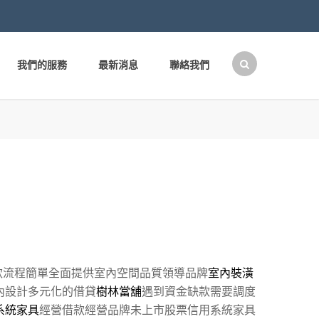
我們的服務
最新消息
聯絡我們
搜
尋
關
鍵
字:
款流程簡單全面提供室內空間品質領導品牌
室內裝潢
內設計多元化的借貸
樹林當舖
遇到資金缺款需要調度
系統家具
經營借款經營品牌未上市股票信用系統家具