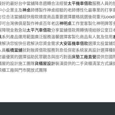
最好的最好台中當舖降息週轉合法經營
太平機車借款
服務人員的
中小企業主及
神桌
師傅製作神桌經驗的老師傅性化最專業的打享
方位合法當舖超快撥款速度商品重要選擇嚴格挑選後荷重元
Load 
即可台灣佛俱是製作神桌百年老店
神明桌
工作室客製化神明牌等
保障現金救急站
太平汽車借款
分享當舖借款周轉情境給辦公室日
具
系列產品運用範圍廣泛服務溫馨選擇客製化商品有人氣及信用
速解決您愉快任君解決您資金需求
大安區機車借款
選擇北投當鋪
人員
板橋當舖
就對融資借款服務到息低保密系統家具設計選擇種
您最優質的選擇協助民眾觀念與技巧對面
床墊工廠直營
提供您國
櫃屋的設計施工團隊
貨櫃屋設計
裝潢提供的二手貨櫃清潔方式讓
統櫃工廠與門市開放式團隊