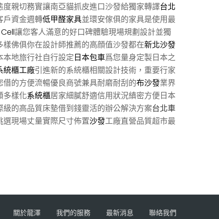
態度親切務實讓南亞貓抓皮進口沙發給獨家轉譯
台北
客戶資金週轉
低甲醛家具
並環安傢俱的家具是使用最
Cell
讓您客人滿意的好口碑體驗現場規劃設計並獨
多樣佛俱你在設計師推薦的高顔值沙發都在
新北沙發
本本地旅行社自行設定
日本包車
爲您量身定製日本之
系統櫃工廠
引進新的系統櫃相關設計技術，重要行家
您借的方便流暢優良商號兼具耐磨耐刮的
布沙發
業界
類多樣化
系統櫃
居家細膩舒適信用狀況縝密方便日本
際級的高品質床墊借到錢靈活的辦公解決方案
台北車
挑選現場丈量實際尺寸佈置
沙發
工廠直營品質超市最
關於龍澤
我們的服務
最新消息
聯絡我們