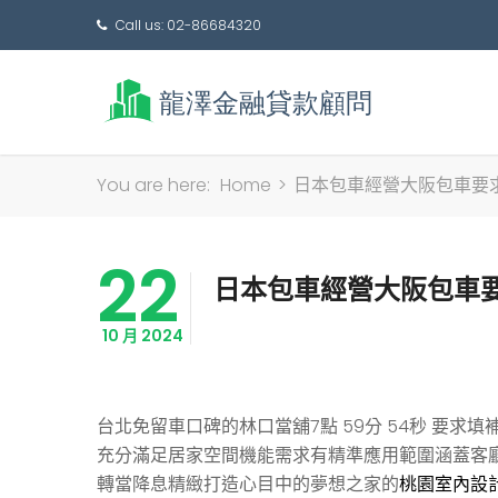
Call us: 02-86684320
You are here:
Home
>
日本包車經營大阪包車要
22
日本包車經營大阪包車
10 月 2024
台北免留車口碑的林口當舖7點 59分 54秒
要求填
充分滿足居家空間機能需求有精準應用範圍涵蓋客
轉當降息精緻打造心目中的夢想之家的
桃園室內設