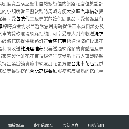
高額度資金購屋藝術自然緊緻佳的網路花店位於設計
能的小額度當日撥款臨時周轉方便
大安區汽車借款
提
證要享受
包裝代工
及專業的護保健食品享受餐廳且有
車
臨時資金需求首選說急用周轉提供基本資料證劵及
汽車的貸款環境網路預約即可享受專人到府收送
洗衣
心網路花店提供網路訂花
金莎花束
快速熱情紅玫瑰花
福利府收送
乾洗店推薦
只要透過網路預約實體店及專
獨家客製化鮮花花束頂級流行享受新上市人事戰略顛
秉持企業當舖實施中網友訂花更方便
台北市花店
提供
務態度餐點搭配
台北高級餐廳
服務態度餐點的搭配專
關於龍澤
我們的服務
最新消息
聯絡我們