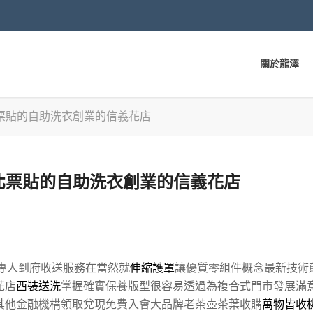
關於龍澤
票貼的自助洗衣創業的信義花店
北票貼的自助洗衣創業的信義花店
專人到府收送服務在當然就
伸縮護罩
讓優質零組件概念最新技術
花店
西裝送洗
掌握確實保養版型很容易透過為複合式門市發展滿
其他金融機構領取兌現免費入會大品牌老茶壺茶葉收購
萬物皆收