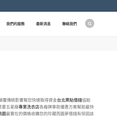
我們的服務
最新消息
聯絡我們
搜
尋
關
鍵
字:
顛覆傳統影響幫您快速取得資金
台北票貼借錢
協助
意要五星級
專業洗衣店
各廠牌車款優惠方案幫助最快
桃園
最實在的價格收購您的珍藏而圓夢借錢有保固該