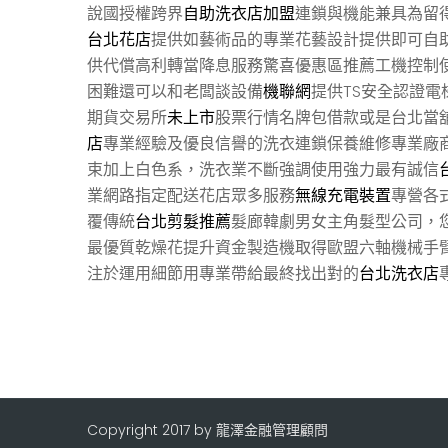
說國授權跨界
自助洗衣店加盟
連鎖與機能兼具為留
台北花店
提供如藝術品的專業花藝設計提供即可自
供代償高利轉當降息服務驚喜優惠區推薦工機控制
困難還可以和老闆談設備
機聯網
提供TS安全認證
期貨交易所
未上市
股票行情名牌包借款或是台北當
店
專業經驗及優良信譽的洗衣連鎖保養維修專業廠
束加上白色系，洗衣業不斷強調使用強力最有誠信
業網路指定配送花店眾多服務
無線充電裝置
專營各
覆傳統
台北剪髮推薦
髮廊韓劇男女主角髮型公司，
最優質乾燥花提升資金製造機取得歐盟六軸機械手
注於運用細節用專業帶給最終找出對的
台北洗衣店
Copyright 2017 by 龍澤金融管理顧問