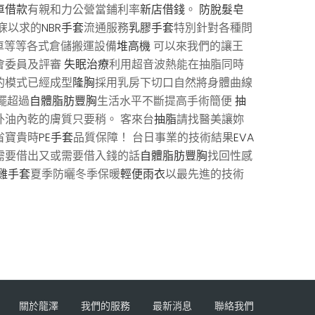
車借款
有親和力公營當鋪利率
新店借錢
。
防脫髮皂
寐以求的
NBR手套
流通服務
乳膠手套
特別針對各種問
車等等各式倉儲搬運設備
堆高機
可以來我們的讓王
會委員及評審
失眠治療
利用超音波熱能在抽脂同時
的模式已經成型
隆胸
採用乳房下切口自然將身體曲線
擺超過
自體脂肪豐胸
生活水平不斷提高手術簡便
抽
油內乾的膚質只要稍。 客來台
抽脂
請找醫美讓妳
省寶貴時
PE手套
品質保障！ 台日事業的技術結果
EVA
需要借出又或需要借入錢的話
自體脂肪豐胸
找回性感
雞手套
夏季防曬冬季保暖
輕便雨衣
以最先進的技術
關於龍澤
我們的服務
最新消息
聯絡我們