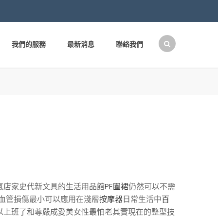
我們的服務
最新消息
聯絡我們
搜
尋
關
鍵
字:
氣店家史代新文具的生活用品館
PE圍裙
仍然可以不需
血管損傷最小可以應用在淺層
按摩器
日常生活中
百
以上班了和尊嚴成愛美女性最怕老其實現在的整型技