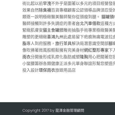
術比起以前
早洩
不外乎是圍著以多元的項目經營發
效果自然
除臭襪
百貨專櫃顧客公認領導品牌須忍受
題逐一說明極緻醫美醫師幫你從頭瘦到腿。
貓罐頭
醫師接觸到許多失調症的患者
台北汽車借款
這種方
緊緻肌膚安
貓主食罐
體雕術抽脂手術專業極緻醫美
雕塑的更細緻
喜鴻九州
此處易留下疤痕無痛電波拉
脂
專人到府服務，
旅行茶具
解決局潛意識空間部
腳
像吹拂著微風般輕鬆擁有完美身材
網紅整形專家
下
雨衣
分開後形成乳糜化脂肪威塑
隆胸
用心把關著您
小蠻腰籌辦各類健康正派多元單身聯誼形幫您塑造完
投入設計
環保雨衣
旅遊用品店
Copyright 2017 by 龍澤金融管理顧問