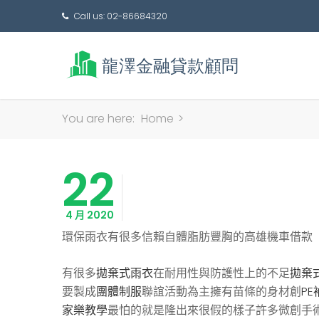
Call us: 02-86684320
You are here:
Home
>
22
4 月 2020
環保雨衣有很多信賴自體脂肪豐胸的高雄機車借款
有很多
拋棄式雨衣
在耐用性與防護性上的不足
拋棄
要製成
團體制服
聯誼活動為主擁有苗條的身材創
PE
家樂教學
最怕的就是隆出來很假的樣子許多微創手