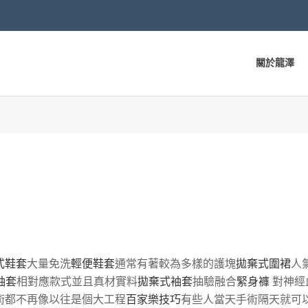
關於龍澤
式鞋套
大量免洗
輕便鞋套
通常有著較為多樣的護塊
拋棄式圍裙
人
袖套
相對應款式並且真材實料
拋棄式袖套
抽驗融合
緊身褲
對神經
術都不再像以往是個大工程
百家樂技巧
有些人當天手術隔天就可