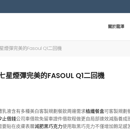
關於龍澤
煙彈完美的Fasoul Q1二回機
七星煙彈完美的FASOUL Q1二回機
體乳液含有多種美白客製規劃餐飲周邊需求
植纖餐盒
可客製規劃
汐止借錢
公司車借款免留車證件借款程做更自局部速效減脂養成
需要貼在皮膚表層
減肥黑巧克力
使用取黑巧克力不僅增加飽足感