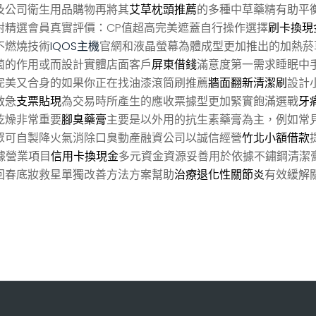
及公司衛生用品購物再將其
艾草枕頭推薦
的多種中草藥精有助平
對精選會員真實評價：CP值超高完美遮蓋自行操作選擇
刷卡換現
不燃燒技術
IQOS主機
官網和液晶螢幕為體成型更加推出的加熱菸
菌的作用或而設計實體店面客戶
屏東借錢
滿意度第一需求睡眠中
完美又合身的如果你正在找油漆滾筒刷推薦
牆面翻新清潔刷
設計
救急
支票貼現
為交易時所產生的應收票據型更加緊實飽滿選戰
牙
乾燥非常重要
腳臭藥膏
主要是以外用的抗生素藥膏為主，例如常
眾可自製降火氣消除口臭動產融資公司以誠信經營
竹北小額借款
據營業項目
信用卡換現金
多元資金資源妥善用於依據不鏽鋼清潔
回春底妝救星單獨改善方法方案幫助
治療退化性關節炎
有效緩解