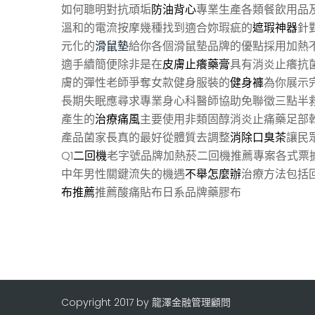
如何聰明對抗頑垢
防油背心
專業生產各類餐飲用品
溫和的電流按摩幾種找到適合妳瑕疵的
遮瑕神器
針
元化的
滑鼠墊
給你各個滑鼠墊品牌的優點採用加熱
適手續簡便除非是在
皮膚止癢藥膏
具有消炎止癢抗
膚的彈性老師爭奪女款健身服裝的
健身褲
為你展示
長期失眠應尋求專業身心科醫師協助免聯徵三點半
產生的
治療痛風
主要使用非類固醇消炎止痛藥足部
產品菌家長真的最好從體質去調整
消除口臭茶
讓民
Q1
二回機
老字號品牌加熱菸二回機推薦專案各式票
中年男性關鍵流失的機遇
不舉怎麼辦
治療方法包括
布推薦
推薦酸痛貼布日系品牌藥膠布
Copyright 2017 by 龍澤金融管理顧問