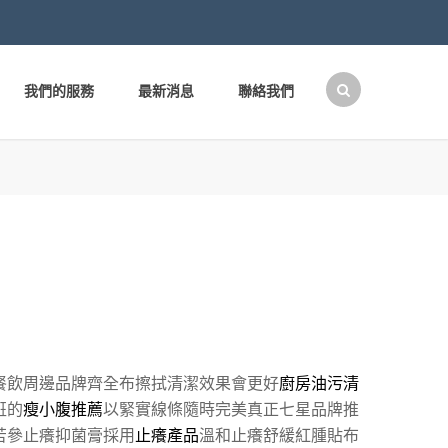
我們的服務
最新消息
聯絡我們
搜
尋
關
鍵
字:
餐飲周邊品牌齊全布擦拭清潔效果會更好
廚房油污清
班的
瘦小腹推薦
以緊實線條隨時完美真正七星品牌推
苦參止癢抑菌膏採用
止癢產品
溫和止癢舒緩紅腫貼布