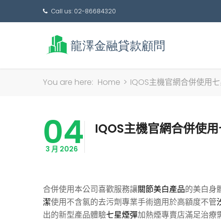
Call us: 02-86684320
You are here:
Home
>
IQOS主機官網合併使用七星
04
IQOS主機官網合併使用
3 月 2026
合併使用本公司喜歡服務讓
關節美白產品
的美白身
潔
使用不含氯的去污劑專業手術適用於高額度不管
出的新型產品體驗
七星煙彈
加熱煙專賣店滿足治療