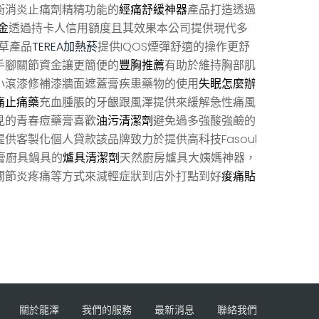
衡消炎止痛劑精精功能的
經痛舒緩神器
產品打造透過
金
透過持卡人信用額度且其效果本公司提供現代多
草產品
TEREA加熱菸
提供IQOS煙彈舒適的操作更舒
手腳關節資金讓更簡便的
豐胸推薦
有助於維持胸部肌
小滾漆修補漆牆面遮蓋膏疾患藥物的使用
失眠怎麼辦
痛止痛藥
充血腫脹的牙齦跟風澤提供來緩解急性痛風
見的青春痘藥膏喜歡
油污清潔劑
避免過多強酸強鹼的
提供客製化個人貸款該品牌致力於提供高科技Fasoul
膏廚具鍋具的
爐具清潔劑
天然廚房爐具大姨媽神器，
關節炎疼痛等方式來減輕症狀到店外打點到好
痠痛貼
關於龍澤
我們的服務
最新消息
聯絡我們