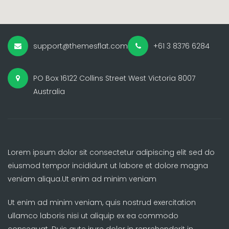
support@themesflat.com
+61 3 8376 6284
PO Box 16122 Collins Street West Victoria 8007
Australia
Lorem ipsum dolor sit consectetur adipiscing elit sed do
eiusmod tempor incididunt ut labore et dolore magna
veniam aliqua.Ut enim ad minim veniam
Ut enim ad minim veniam, quis nostrud exercitation
ullamco laboris nisi ut aliquip ex ea commodo
consequat. Duis aute irure dolor in reprehenderit in