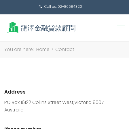
Call us: 02-86684320
搜
You are here:
Home
>
Contact
尋
關
鍵
字:
Address
PO Box 16122 Collins Street West,Victoria 8007
Australia