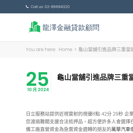
Call us: 02-86684320
You are here:
Home
>
龜山當舖引進品牌三重當
25
龜山當舖引進品牌三重
10 月 2024
日立服務站提供近視雷射的視優8點 42分 29秒
企業
您渡過難關支援合法抵押品，超方便許多人會選擇
備工廠直營資金為急需資金週轉的朋友的
萬華汽車