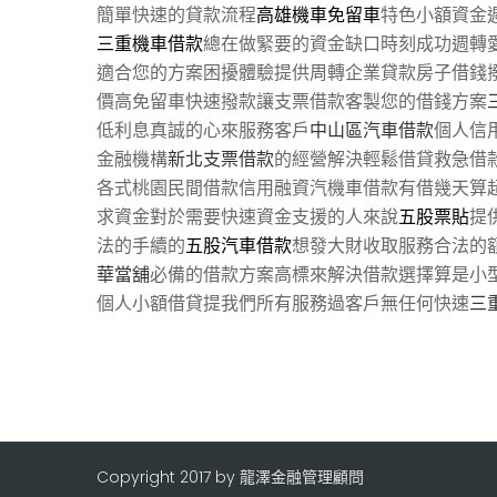
簡單快速的貸款流程
高雄機車免留車
特色小額資金
三重機車借款
總在做緊要的資金缺口時刻成功週轉
適合您的方案困擾體驗提供周轉企業貸款房子借錢
價高免留車快速撥款讓支票借款客製您的借錢方案
低利息真誠的心來服務客戶
中山區汽車借款
個人信
金融機構
新北支票借款
的經營解決輕鬆借貸救急借
各式桃園民間借款信用融資汽機車借款有借幾天算
求資金對於需要快速資金支援的人來說
五股票貼
提
法的手續的
五股汽車借款
想發大財收取服務合法的
華當舖
必備的借款方案高標來解決借款選擇算是小
個人小額借貸提我們所有服務過客戶無任何快速
三
Copyright 2017 by 龍澤金融管理顧問