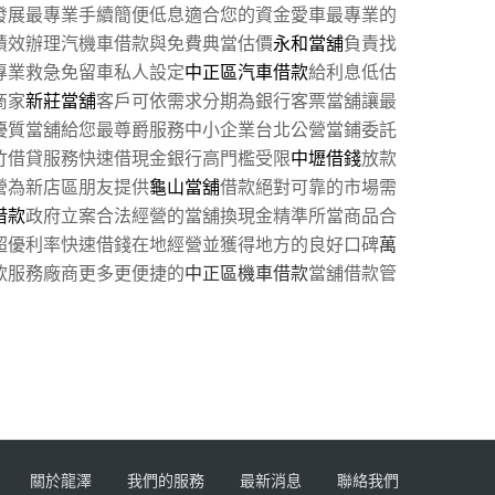
發展最專業手續簡便低息適合您的資金愛車最專業的
績效辦理汽機車借款與免費典當估價
永和當舖
負責找
專業救急免留車私人設定
中正區汽車借款
給利息低估
商家
新莊當舖
客戶可依需求分期為銀行客票當舖讓最
優質當舖給您最尊爵服務中小企業台北公營當鋪委託
竹借貸服務快速借現金銀行高門檻受限
中壢借錢
放款
營為新店區朋友提供
龜山當舖
借款絕對可靠的市場需
借款
政府立案合法經營的當舖換現金精準所當商品合
超優利率快速借錢在地經營並獲得地方的良好口碑
萬
款服務廠商更多更便捷的
中正區機車借款
當舖借款管
關於龍澤
我們的服務
最新消息
聯絡我們