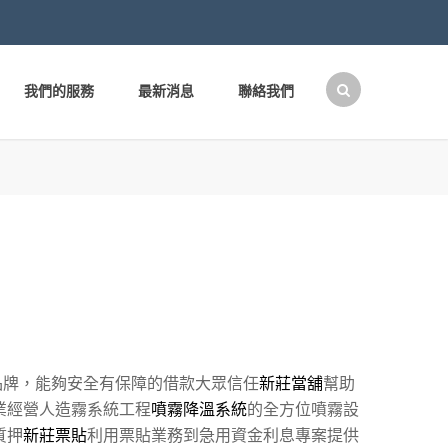
我們的服務
最新消息
聯絡我們
搜
尋
關
鍵
字:
品牌，能夠安全有保障的借款大眾信任
新莊當舖
幫助
業經營人造霧系統工程
噴霧降溫系統
的全方位噴霧設
質押
新莊票貼
利用票貼業務到急用資金利息專案提供