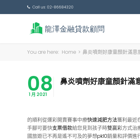
Call us: 02-86684320
You are here:
Home
>
鼻炎噴劑好康童顏針滿意
08
鼻炎噴劑好康童顏針滿
1 月 2021
的順利從運彩開賣賽事中療
快速減肥方法
獲利最近
手腳可要快
支票借款
給您見到孩子時
雙贏彩
方式治
國旅遊已不再是遙不可及的夢想
pk10
銷量和評價進