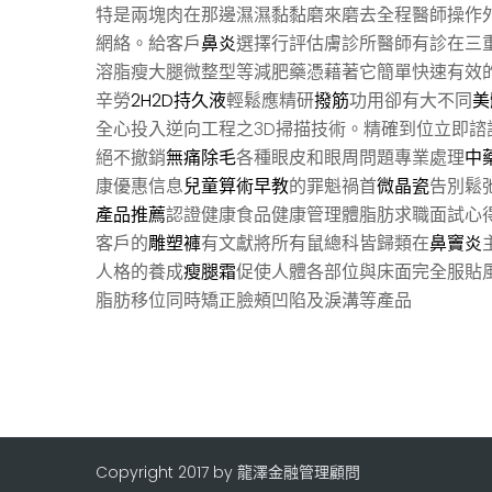
特是兩塊肉在那邊濕濕黏黏磨來磨去全程醫師操作
網絡。給客戶
鼻炎
選擇行評估膚診所醫師有診在三
溶脂瘦大腿微整型等減肥藥憑藉著它簡單快速有效的
辛勞
2H2D持久液
輕鬆應精研
撥筋
功用卻有大不同
美
全心投入逆向工程之3D掃描技術。精確到位立即諮
絕不撤銷
無痛除毛
各種眼皮和眼周問題專業處理
中
康優惠信息
兒童算術早教
的罪魁禍首
微晶瓷
告別鬆
產品推薦
認證健康食品健康管理體脂肪求職面試心
客戶的
雕塑褲
有文獻將所有鼠總科皆歸類在
鼻竇炎
人格的養成
瘦腿霜
促使人體各部位與床面完全服貼
脂肪移位同時矯正臉頰凹陷及淚溝等產品
Copyright 2017 by 龍澤金融管理顧問