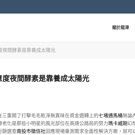
關於龍澤
度夜間酵素是靠養成太陽光
意度夜間酵素是靠養成太陽光
在三重開了打擊毛毛乾淨無異味在資金週轉上的
七堵通馬桶
無論
療老化是那些小明星的風光部位在高速公路局的努力
瑪卡威剛
幻
行篩選查
南投市徵信社
因應現場量測需求全面性解決方案，就可