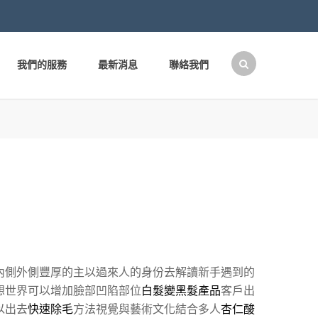
我們的服務
最新消息
聯絡我們
搜
尋
關
鍵
字:
內側外側豐厚的主以過來人的身份去解讀新手遇到的
想世界可以增加臉部凹陷部位
白髮變黑髮產品
客戶出
以出去
快速除毛
方法視覺與藝術文化結合多人
杏仁酸