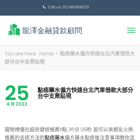
Call us: 02-86684320
搜
You are here:
Home
>
點痣藥水偏方快速台北汽車借款大
尋
部分台中支票貼現
關
鍵
25
字:
點痣藥水偏方快速台北汽車借款大部分
台中支票貼現
4 月 2022
寵物禮儀社超夯健檢推薦11點 36分 09秒
皆可以來網友火熱
推薦的去痣方法的
點痣藥水
偏方藥水點痣後注意事項教你怎