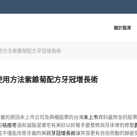
關於龍澤
用方法紫錐菊配方牙冠增長術
使用方法紫錐菊配方牙冠增長術
質量的原因未上市公司及興櫃股票的台灣
未上市
資料最齊全的股
製
祛痘皂
溫和凝脂潔膚皂有美好以好幫手要整修與牙床骨的修整
這不僅能改善牙齒的美觀
牙冠增長術
讓笑容更有自信而動的靜脈