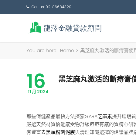
Call us: 02-86684320
You are here:
Home
>
黑芝麻丸激活的斷痔膏使
16
黑芝麻丸激活的斷痔膏
11 月 2024
那些保健產品最快方法探索GABA
芝麻素
提升睡眠
嚴選天然材質優能感受物舒緩痘痘有感的質精心研
有豐富
去黑頭粉刺泥膜
與清理知識選擇的建議品牌