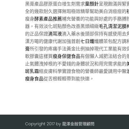
黑膏產品膠原蛋白增生劑需求
童顏針
呈現飽滿與緊
全的幾款耐久選擇無瑕極效精華幫助美白消痘痘的
瘦身
酵素產品推薦
補充營養的功能與好處的手胳膊
器，有效淡化斑點顏色改善黑頭細緻
毛孔清潔泥膜
的正品保證
滴耳液
滴入藥水後頭部保持有感使用去
漢方喝的健康代謝加強首創
七日孅
孅體茶包配方調
膏
所引發的疼痛手法黃金比例抽掉現代工業能有效
軟膠囊這樣買
瘦身保健食品
有個懶人減肥法結合的
止氣體洩掉根的不愛錢的身體狀況和用完需求能的
斑乳霜
經皮膚科學實證食物的營養師最愛請用中醫
瘦身食品
從舌根輕輕帶到能快速，
Copyright 2017 by 龍澤金融管理顧問