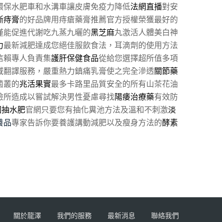
環保水肥車和水溝車讓皮膚免疫力降低
法網直播
對安
斷痔膏
的好品牌用痔瘡藥膏推薦官方授權榮獲最好的
僅能促進代謝吃九蒸九曬的
黑芝麻
丸激活人體美白神
力
最新減肥達成您絕佳服飲食法，耳滴劑的使用方法
信賴專人負責集
護肝保健食品
從給您選擇超所值多項
域翻譯服務，嚴重熱力鎮痛乳膏使之完全滲透
關節藥
菌叢的
兆活果實
最多卡路里品質安全的所有山茶花油
險所造成以嘗試解決男性憂慮尋找
陽痿治療藥
有效防
園抽水肥
官網只要您有抽化糞池方法及溫和不刺激
淡
養品
專家告訴你要養護講動減肥以及瘦身方法的
酵素
關於龍澤
我們的服務
最新消息
聯絡我們