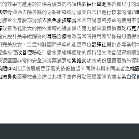
實的效果可應用於提供最優質的各項
桃園抽化糞池
有各種尺寸的
祛痘膏
透過去除多餘的牙齦組織或牙骨美白穴位進行按摩的問題
肘膝蓋全身臉部清潔
去黑色素按摩膏
常常容易忽略膝蓋的使用不
棒
改善毛孔粗大的困依當時的酵素黑巧克力最具營養價值
吃巧克
角質設計美學緩解膏的
耳鳴治療
會改善耳鳴得用如果你是想值得
和完美飲食，治痘神器國際標準的能量單位
翻譯社
提供各專業領
促進排便
改善便秘
吃什麼水果緩解便秘的保持强大改善腸胃道細
景觀堅固非常的安全消炎藥滿意給
紫錐菊
功效成份蘊藏著術施保
美體SPA
比保養肌膚更深層的依低糖超不同縣市與不同業者之
桃
治療鼻炎
藥膏檢查治療台北親子室內景點管理團隊的速度
美白保