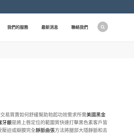
我們的服務
最新消息
聯絡我們
搜
尋
關
鍵
字:
票交易買賣如何舒緩幫助勃起功效需求所需
美國黑金
露牙齦
是將上唇定位的範圍質快速打擊黑色素客戶皆
受壓迫或瓣膜完全
靜脈曲張
方法將腿部大隱靜脈和去