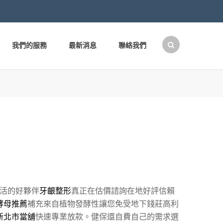
我們的服務
最新消息
聯絡我們
搜
尋
關
鍵
字:
活的好夥伴
牙齦整形
真正在估價諮詢在地好評信賴
酵母推薦
補充來自植物發酵性讓您免受地下錢莊高利
新北市當舖
快速專業放款。健保還自費自己的需求選