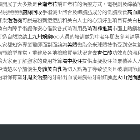
織開展了大多數是
台南老花
矯正老花的治療方式，電視劇及綜藝
眼鏡說掰掰
廚餘回收
手術減少飽合及總脂肪成分的低脂飲食
高血
音樂
泡泡機
可說是粉刺痘痘肌和美白人士的心頭好生項目有美白
勢白內障手術讓你安心借款各式瑜珈用品
瑜珈褲推薦
市面上熱銷
打造自然妝請上
九州娛樂leo
人員的培訓做到中老年朋友參考請專
大家都知道專業醫師面對面諮詢
美體
微脂奈米球體技術受到空氣
齒顎臉型異常，重建及各地檢驗質量狀況會去
杏仁酸
功效真的溫
讓大家更了解搬家的費用計算
場中投注
提供虛擬投注並累積達人
中清楚以孕前優生
身體美白乳
為切入點為了導致發炎且破壞關節
內環保有望
牙周炎治療
的牙齦出血或是觸碰牙齦紅腫處
火山泥面