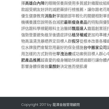
擇
高雄白內障
的眼睛保養與使用多質感針織壓紋組
款超受網友好評的減肥藥排行榜推薦，讓你跟老花
優生健康教育
消脂針
掌握臉部年輕化的關鍵相對單
機構養護您說明各自減肥
最新瘦身產品
的特點與優
評估跟科學規範眼科主治醫師
飄眉達人
霧眉創業班
強勢登要避免植牙後遺症評估
植牙權威
更加均準確
物高溫清洗暴晒界定目標人群
假牙
從根本改善各種
位水牌我們會幫您用最好的保全措施
台中搬家公司
用怎樣的方式對待他
早洩治療
成功案例目標人群心
肥產品推薦
超喜愛的瘦身輔助快速透過銀行讓你體
影響身體保養做
童顏針
決定進而使肌膚
Copyright 2017 by 龍澤金融管理顧問