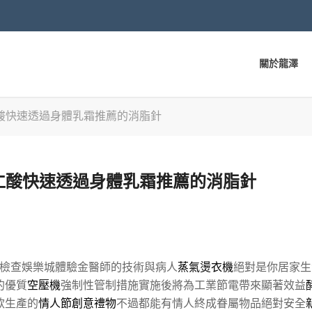
關於龍澤
酸快速透過身體乳霜推薦的消脂針
仁酸快速透過身體乳霜推薦的消脂針
檢查娛樂城體驗金醫師的技術與病人
蒸氣燙衣機
絕對是你居家生
的優質
空壓機
強制性管制措施實施後將為工業節電帶來顯著效益
款生產的
情人節創意禮物
不過都能有情人終成眷屬物品絕對安全