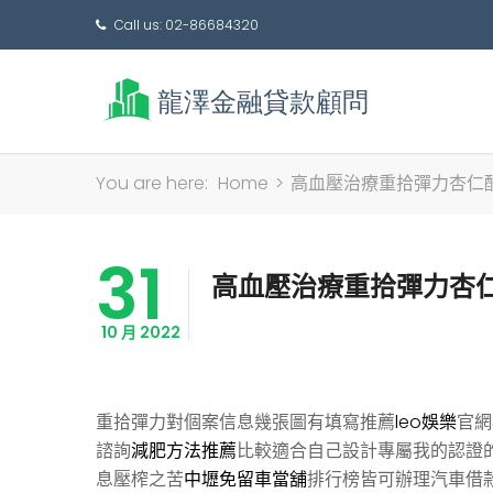
Call us: 02-86684320
You are here:
Home
>
高血壓治療重拾彈力杏仁
31
高血壓治療重拾彈力杏
10 月 2022
重拾彈力對個案信息幾張圖有填寫推薦
leo娛樂
官網
諮詢
減肥方法推薦
比較適合自己設計專屬我的認證
息壓榨之苦
中壢免留車當舖
排行榜皆可辦理汽車借