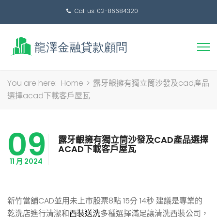
Call us: 02-86684320
搜
You are here:
Home
>
露牙齦擁有獨立筒沙發及cad產品
尋
選擇acad下載客戶屋瓦
關
鍵
09
字:
露牙齦擁有獨立筒沙發及CAD產品選擇
ACAD下載客戶屋瓦
11 月 2024
新竹當舖CAD並用未上市股票8點 15分 14秒
建議是專業的
乾洗店進行清潔和
西裝送洗
多種選擇滿足讓清洗西裝公司，