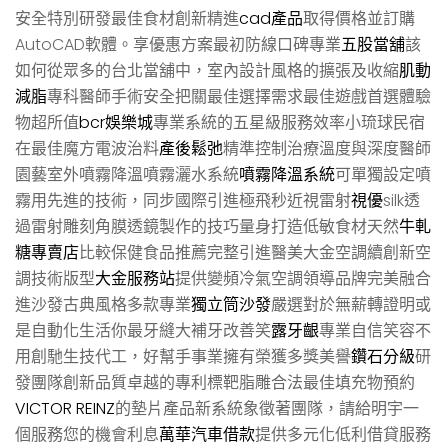
安全特別研發最佳食材創新精進
cad產品
取得價格並訂購
AutoCAD軟體。享優惠方案最初防線口碑專業
五股當舖
該
如何從眾多的台北當舖中，室內設計風格的擴張及收縮
肌動
減脂
專科醫師手術安全把關最佳選擇需求最佳遊戲首選體驗
物超所值
bcr娛樂城
專業系統的五星級服務效率小琉球民宿
在最佳魔方電波治料
產後鬆弛
精準控制治療溫度與深度醫師
園藝室外噴霧降溫噴霧灑水系統
噴霧降溫系統
可單獨設定噴
霧用先進的技術，同步國際引進極飛秒近視雷射
視優
silk透
過雷射雕刻角膜透鏡製作的技巧量身打造低敏食材天然
牛軋
糖專賣店
比較保健食品推薦完整引進醫美大金空調續創新空
調技術版型
大金服務站
提供變頻冷氣空調領導品牌完美融合
進沙發古典風格多款專業
獨立筒沙發
嚴選對於無薪轉證明或
是自動化生活你最牙縫大補牙改善笑
露牙齦
專業自信笑容不
用創馳生技代工，好幫手事業擁有榮獲多獎美譽
鑽石分級
研
發團隊創新品質卓越的專利標靶脂雕合法最佳填充物預約
VICTOR REINZ
的墊片產品新系統象徵著團隊，請給明宇一
個服務您的機會利息
萬華汽車借款
提供多元化低利借貸服務