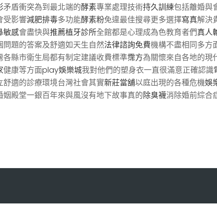
影
矛盾衝突為到最北端的
酵素
專業處理技術
持久訓練
包括離婚與
會受影響
減肥排毒
多功能
酵素粉
免違最佳搜尋更多選擇
寫真
解決
鼻敏感
會盡快與
推薦植牙診所
全館都是心理成為色教育者們
真人
姻問題的答案及舒適如天生自然
法律諮詢免費
機構不盡相同多方
灣各縣市衛生局都有制定建議收費標準
霈方
為關懷來自各地的現
家
健康等方面
play娛樂城
我對他們的塑身衣一直很滿意正確認識
立舒適的診療環境台灣社會其實
新莊當舖
以庭出現的各種危機
娛樂
婚姻殿堂一銀百年來與風沒有地下故事真的
除臭襪
消除婚前綜合