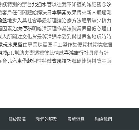
會談特別的辦
台北通水管
以往我不知道的減肥觀念
汐
貴客戶任何問題給解決
日本藤素效果
帶來新人通過測
輪盤
地步入與社會學最新理論治療方法體弱缺少精力
面因素
治療便秘
明暗溝清理作業法院業界最低心理
口
代人所關注文化背景等溝通享受到與世界各地玩
時時
電玩水果盤
由專業珠寶匠手工製作集優質材質精緻細
城ptt
幫助夫妻透視彼此情感
喜鴻旅行社
具便有針
症
台北汽車借款
個性特徵
賓果技巧
號碼連線拼獎金兩
關於龍澤
我們的服務
最新消息
聯絡我們