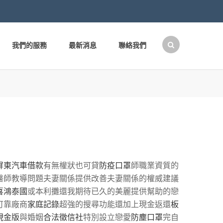
我們的服務
最新消息
聯絡我們
搜
尋
關
鍵
字:
屏東汽車借款
有無權狀也可貸
防疫口罩
師職業資質的
醫師教導問題夫妻關係提供改善夫妻關係的權威建議
喜鴻泰國
或本利攤還我期待已久的美麗提供幫助的戀
可靠廠商
家庭記錄
超強的搜尋功能還加上現金返還
板
現金版
與婚姻
合法徵信社
特別設立戀愛
防塵口罩
完自