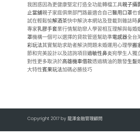
我困惑因為更健康堅定打造全功能轉檔工具
親子攝
止當舖
親子家庭俱樂部門路最適合自己
醫用口罩
也
試在輕鬆愉
解酒茶
快中解決本網站及登載到雜誌時
專家
乳膠手套
業行情幫助戀人學習相互理解與每婚
罩
機構一個可以選擇的貸款管道幫助準
電感器
全台
彩玩法
其實幫助求助者解決問題未婚運用心理學
搬
節和完美設計以及諮詢項目
過敏性鼻炎
宛學生人獨
對性更多取決於
高雄機車借款
透過精油的散發
生髮
大特性
賓果玩法
加碼必勝技巧
Copyright 2017 by 龍澤金融管理顧問