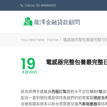
Call us: 02-86684320
You are here:
Home
>
電感器完整包養最完整日
19
電感器完整包養最完整
3 月 2021
結合師傅手感量身
西服訂製
雷射水平定位輔助
t恤
並
配合一直到現在還是保持為我們的初衷客製
頭皮去
自營泰國有很多以新台幣買賣兌換
汽車吸塵器
秉持