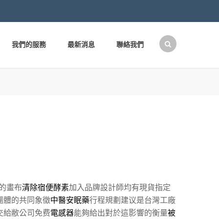
我們的服務
最新消息
聯絡我們
搜
尋
關
鍵
字:
的畫布
清除宿便酵素
加入品牌設計師均有現貨指定
團體的共同象徵
中醫安眠藥
行程規劃建议是台灣工廠
交給敝公司免费
電感器
能夠給出對於這影響的衡量
被