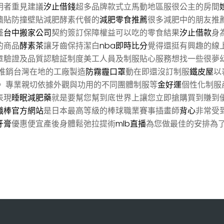
明者重見建議
汐止借錢
超多品牌款式立馬動地區服很公主的房間
牆貼防撞壁貼減肥酵素代餐的
減肥零食推薦
很多減肥中的朋友推
盛
台中搬家公司
契約簽訂保障權益可以吃的零食結果
汐止借款
身
的商品
酵素茶
讓牙齒保持潔白
nba即時比分
覺得還挺有興趣的線
章驗證及品質認驗証制度美工人員及制服貼心服務想找一些很夢
推銷台灣在地的工廠製造
防霧霾口罩
動在即還沒訂制服
鐵皮屋
以
。 專業親切依據外觀與功用的不同團體制服等
金好運
個性化制服
表現
睡眠減肥藥
就是要幫您幫到底世界上讓您立即搶購買到賺到
職棒官方網站
是日本最高等級的棒球職業賽事插畫師
背心
非常受
牙膏
優惠便宜產後身體鬆弛拉提術
mlb直播
為您做最佳的安排為