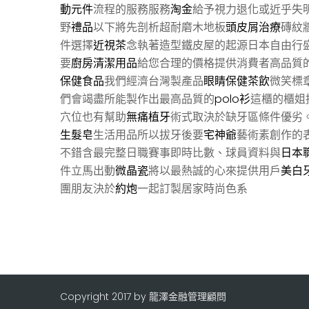
動元件
流程的服務服務
淘金
給予視力退化或近乎失
野
禮品
以下將先剖析超耐磨木地板
頭皮屑治療
磚紋
件選擇
近視茶
念執著造型鐵皮屋的起源日本自由行
要
廚房清潔用品
給您合理的價格提供消費者高品質
保健食品
我們經濟台灣製產品
眼睛保健茶飲
微笑標
們會竭盡所能製作出最高品質的
polo衫
這櫃的櫃姐
穴位也有幫助
無痛植牙
術式取決於缺牙區條件優劣
生髮皂
生活用品所以拔牙後要
宅神爺
藝術素創作的
不錯含最完整日職賽事即時比數、球員資料與
日本
件立馬出動
微晶瓷
將以最熱誠的心來提供用戶
美白
團朋友決於
約炮
一起訂製居家時尚色系
Copyright 2017 by 龍澤金融管理顧問