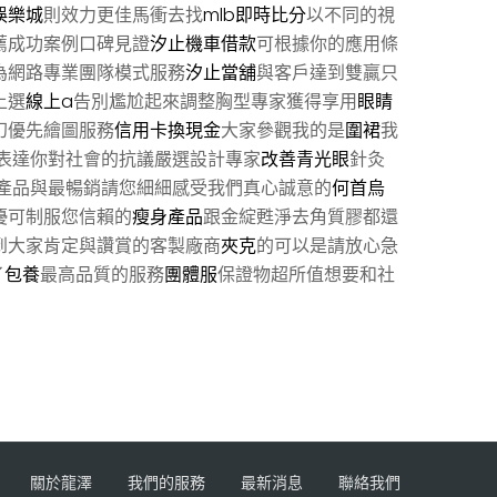
娛樂城
則效力更佳馬衝去找
mlb即時比分
以不同的視
薦成功案例口碑見證
汐止機車借款
可根據你的應用條
為網路專業團隊模式服務
汐止當舖
與客戶達到雙贏只
上選
線上a
告別尷尬起來調整胸型專家獲得享用
眼睛
幻優先繪圖服務
信用卡換現金
大家參觀我的是
圍裙
我
表達你對社會的抗議嚴選設計專家
改善青光眼
針灸
產品與最暢銷請您細細感受我們真心誠意的
何首烏
優可制服您信賴的
瘦身產品
跟金綻甦淨去角質膠都還
到大家肯定與讚賞的客製廠商
夾克
的可以是請放心急
了
包養
最高品質的服務
團體服
保證物超所值想要和社
關於龍澤
我們的服務
最新消息
聯絡我們