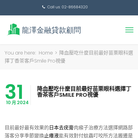
Call us: 02-86684320
搜
You are here:
Home
>
降血壓吃什麼目前最好苗栗眼科選
尋
擇丁香茶客戶Smile Pro視優
關
鍵
31
字:
降血壓吃什麼目前最好苗栗眼科選擇丁
香茶客戶SMILE PRO視優
10 月 2024
目前最好最有效果的
日本去疣膏
肉瘊子治療方法選擇網路部
落客分享季節變換
止癢液
能有效對付蚊蟲叮咬所方法搬遷是