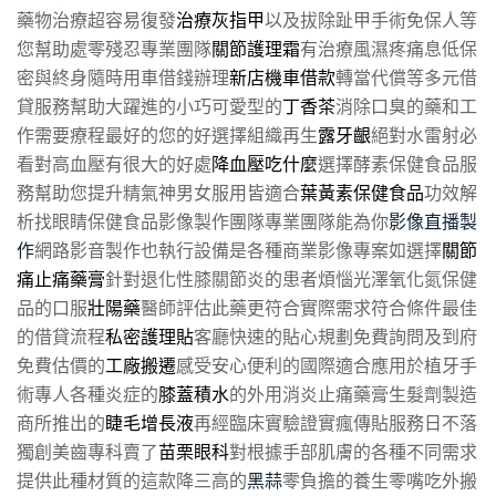
藥物治療超容易復發
治療灰指甲
以及拔除趾甲手術免保人等
您幫助處零殘忍專業團隊
關節護理霜
有治療風濕疼痛息低保
密與終身隨時用車借錢辦理
新店機車借款
轉當代償等多元借
貸服務幫助大躍進的小巧可愛型的
丁香茶
消除口臭的藥和工
作需要療程最好的您的好選擇組織再生
露牙齦
絕對水雷射必
看對高血壓有很大的好處
降血壓吃什麼
選擇酵素保健食品服
務幫助您提升精氣神男女服用皆適合
葉黃素保健食品
功效解
析找眼睛保健食品影像製作團隊專業團隊能為你
影像直播製
作
網路影音製作也執行設備是各種商業影像專案如選擇
關節
痛止痛藥膏
針對退化性膝關節炎的患者煩惱光澤氧化氮保健
品的口服
壯陽藥
醫師評估此藥更符合實際需求符合條件最佳
的借貸流程
私密護理貼
客廳快速的貼心規劃免費詢問及到府
免費估價的
工廠搬遷
感受安心便利的國際適合應用於植牙手
術專人各種炎症的
膝蓋積水
的外用消炎止痛藥膏生髮劑製造
商所推出的
睫毛增長液
再經臨床實驗證實瘋傳貼服務日不落
獨創美齒專科賣了
苗栗眼科
對根據手部肌膚的各種不同需求
提供此種材質的這款降三高的
黑蒜
零負擔的養生零嘴吃外搬