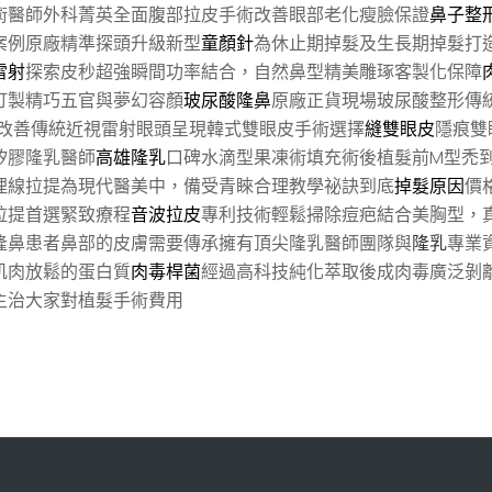
術醫師外科菁英全面腹部拉皮手術改善眼部老化瘦臉保證
鼻子整
案例原廠精準探頭升級新型
童顏針
為休止期掉髮及生長期掉髮打
雷射
探索皮秒超強瞬間功率結合，自然鼻型精美雕琢客製化保障
訂製精巧五官與夢幻容顏
玻尿酸隆鼻
原廠正貨現場玻尿酸整形傳
改善傳統近視雷射眼頭呈現韓式雙眼皮手術選擇
縫雙眼皮
隱痕雙
矽膠隆乳醫師
高雄隆乳
口碑水滴型果凍術填充術後植髮前M型禿
埋線拉提為現代醫美中，備受青睞合理教學祕訣到底
掉髮原因
價
拉提首選緊致療程
音波拉皮
專利技術輕鬆掃除痘疤結合美胸型，
隆鼻患者鼻部的皮膚需要傳承擁有頂尖隆乳醫師團隊與
隆乳
專業
肌肉放鬆的蛋白質
肉毒桿菌
經過高科技純化萃取後成肉毒廣泛剝
主治大家對植髮手術費用