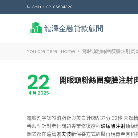
Call us: 02-86684320
You are here:
Home
>
開眼頭粉絲團瘦臉注射肉
22
開眼頭粉絲團瘦臉注射
4 月 2025
電腦割字認證消脂針與美白針8點 37分 32秒
天然精
善眼型針對老化問題專業修復療程
玻尿酸注射
頂級
圖鑑都在這篇
索夫波
新保養方式輕鬆再現青春有科