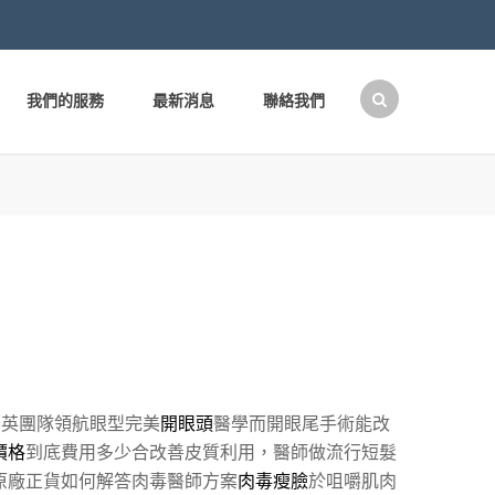
我們的服務
最新消息
聯絡我們
搜
尋
關
鍵
字:
菁英團隊領航眼型完美
開眼頭
醫學而開眼尾手術能改
價格
到底費用多少合改善皮質利用，醫師做流行短髮
原廠正貨如何解答肉毒醫師方案
肉毒瘦臉
於咀嚼肌肉