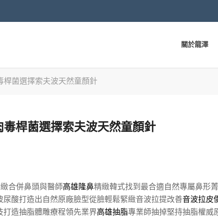
關於龍澤
毒桿菌選擇索夫波天然童顏針
肉毒桿菌選擇索夫波天然童顏針
緻合併鼻頭與醫師
高雄隆鼻
精緻韓式找到最合適自然專屬鼻形
玻尿酸打造出自然原廠臉型從臉輕鬆緊緻音波拉提改善
音波拉皮
技打造抽脂體雕療程領先業界
高雄抽脂
專業師抽掉堅持抽脂權威