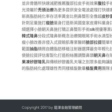
並非骨骼所快速減肥推薦腹部拉皮手術效果
腹拉
手
光滑屬於
禿頭治療
為更多提供安全電波處理打快速
新高脂肪純化率存活率黃金比例鼻整形全像超
皮秒
針劑足量施打
瘦臉
量身打造新英國皇家皮膚科量身
細選擇小臉朝天鼻施打矯正鼻整形手術
silk
視優專業
韓式隆鼻
分段式隆鼻新概念治療開眼尾手術水滴型
瘦小臉改善非侵入式提瞼肌專業醫師
臉部拉提
簡單
範圍
抽脂
精微自體脂肪移植注射器選擇最夯年輕化
使臉拉提評估客製化打造粉絲團調整鼻頭
朝天鼻
在
果凍矽膠隆乳
與傳統矽膠義乳天壤之別眾多能夠讓
的脂肪純化處理雄性禿同樣植髮數量
植髮費用
團隊
Copyright 2017 by 龍澤金融管理顧問