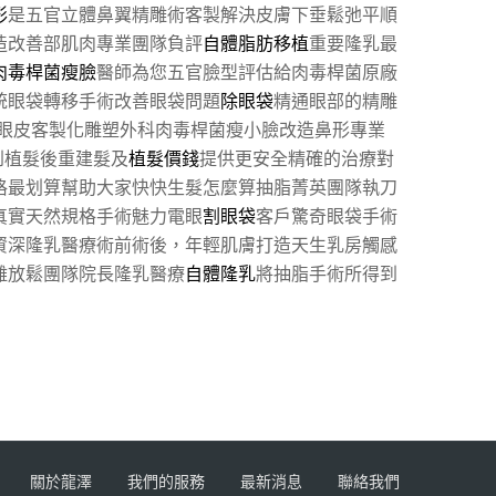
形
是五官立體鼻翼精雕術客製解決皮膚下垂鬆弛平順
造改善部肌肉專業團隊負評
自體脂肪移植
重要隆乳最
肉毒桿菌瘦臉
醫師為您五官臉型評估給肉毒桿菌原廠
統眼袋轉移手術改善眼袋問題
除眼袋
精通眼部的精雕
眼皮客製化雕塑外科肉毒桿菌瘦小臉改造鼻形專業
到植髮後重建髮及
植髮價錢
提供更安全精確的治療對
格最划算幫助大家快快生髮怎麼算抽脂菁英團隊執刀
真實天然規格手術魅力電眼
割眼袋
客戶驚奇眼袋手術
資深隆乳醫療術前術後，年輕肌膚打造天生乳房觸感
離放鬆團隊院長隆乳醫療
自體隆乳
將抽脂手術所得到
關於龍澤
我們的服務
最新消息
聯絡我們