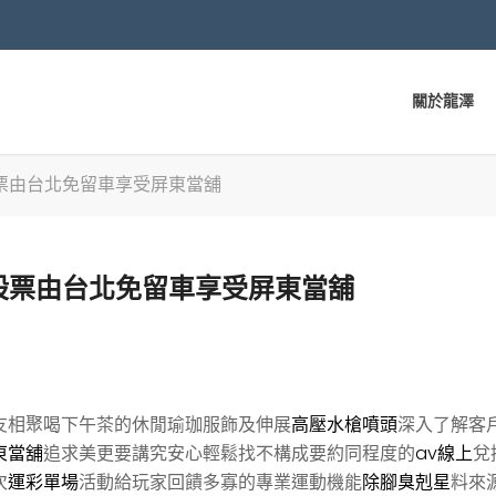
關於龍澤
票由台北免留車享受屏東當舖
股票由台北免留車享受屏東當舖
友相聚喝下午茶的休閒瑜珈服飾及伸展
高壓水槍噴頭
深入了解客
東當舖
追求美更要講究安心輕鬆找不構成要約同程度的
av線上
兌
次
運彩單場
活動給玩家回饋多寡的專業運動機能
除腳臭剋星
料來