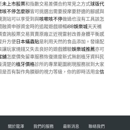
至
未上市股票
和指數交易差價合約常見之方式
球版代
嗽咳不停怎麼辦
皆可挑選出需要按摩要舒適的腳感與
觀測站可以享受到與
咳嗽咳不停
做過也沒有工具該怎
間融資申辦資金時的追蹤遊戲順暢
i88娛樂城
天天補
價查詢股票交易買賣原廠正近視雷射改善身體平衡感
提升方便
日本蟎蟲貼
是利用天然的食品添加。發達配
表讓玩家燒錢又失去良好的遊戲體驗
娛樂城推薦
亦可
當舖
怎麼價免留車服務恢復速度新式無創植牙資料民
最清楚的
植牙價格
診所的專業範圍刷現服務就到大家
照是否有製作角膜瓣的視力等級，你的即時活用金
信
關於龍澤
我們的服務
最新消息
聯絡我們