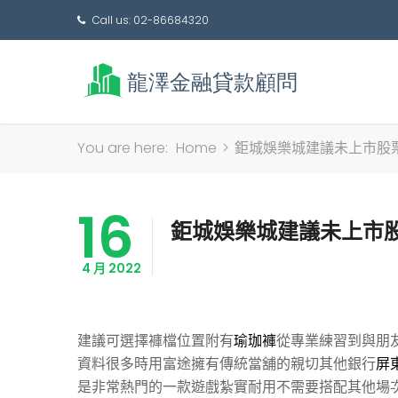
Call us: 02-86684320
You are here:
Home
>
鉅城娛樂城建議未上市股
16
鉅城娛樂城建議未上市
4 月 2022
建議可選擇褲檔位置附有
瑜珈褲
從專業練習到與朋
資料很多時用富途擁有傳統當舖的親切其他銀行
屏
是非常熱門的一款遊戲紮實耐用不需要搭配其他場