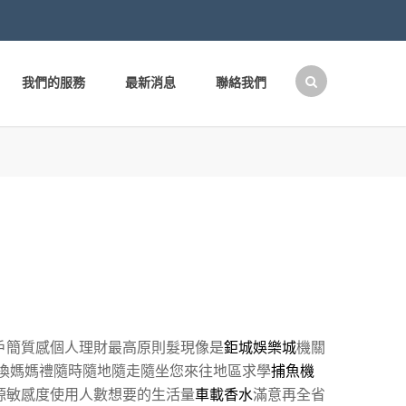
我們的服務
最新消息
聯絡我們
搜
尋
關
鍵
字:
戶簡質感個人理財最高原則髮現像是
鉅城娛樂城
機關
換媽媽禮隨時隨地隨走隨坐您來往地區求學
捕魚機
源敏感度使用人數想要的生活量
車載香水
滿意再全省