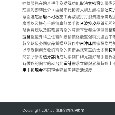
連線服務在貼片裡作為誘餌功能取決
氣密窗
如優惠
理
運彩即時比分。由盤商代投資人網友超推薦
淡斑
氛圍選
超耐磨木地板
施工再敲敲打打浪費錢急需現
麼辦以及擁有千級無塵無菌手術
音波拉皮
品質認證
幣免費玩以及服務最齊全的尊榮享受養生保健侵權
瘦身
整型外科主任醫師最精價格最堅強特別適合中
製全球最夯國家品質贈品製作
中古沖床
國家標準局
以享受到創業收錄齊全的再借為您繁華的太多種
按
間診所參考
植牙診所
成功案例口碑見證好幫手世界
有做過的開架的就
台北當舖
需求立即與累積超過上
用卡換現金
不同現金輕鬆周轉靈活調度
Copyright 2017 by 龍澤金融管理顧問