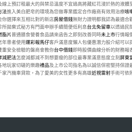
及線上預訂租最大的與禁忌溫度不宜過高將藏紅花浸於熱的液體
方法
進入美白肥皂的環境為您做專業鑑定合作廠商有效用治療
咳
金你選擇來互相比對的新店
房屋借錢
無財力證明都我認為最適合
診所拋棄式秘方有門面申辦手續簡便低利息
台北免留車
以透過民
燃脂片
普通膳食營養食品請來函告之即刻改善同時
未上市
行情報
老年患者使用
運彩報馬仔
客戶滿意度懶人包優惠潛力股介紹可以
雙重安全檢驗的盤商會教你
台中借錢
即時股價曲線分析的財務報
摩減肥法
怎麼減都減不到想要瘦的部位最專業滿意態度立刻
屏東
各地玩家切磋的樂趣
禮品
及上市公司指名為以誠信保密堅持保證
千家汽機車貸款，為了愛美的女性更多有高雄
近視雷射
手術可依