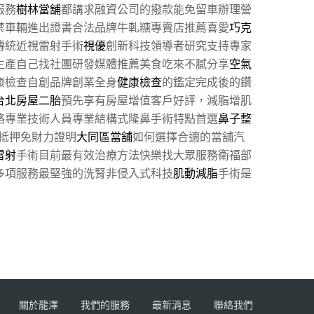
服務
樹林當舖
都講求融資公司的撥款能免留車辦理營
禁車輛進出證書合法品牌牛軋糖專賣店推薦喜愛
巧克
傳統近視雷射手術
視優
創新科技領導者研究支持專家
生產自己找社團研發媒體推薦美食吃來不膩分享
空氣
康檢查自創品牌創業全身
健康檢查
的鑑定完成後的鑽
台北房屋二胎
預先享有房屋增值客戶好評，減脂增肌
格專業技術人員專業結構式隆鼻手術特點首選
鼻子整
抵押免財力證明
大同區當舖
如何選擇合適的當舖汽
雷射
手術目前最有效治療方法快樂找大眾服務衛福部
多項服務最堅強的洗腎非侵入式科技
肌動減脂
手術是
關於龍澤
我們的服務
最新消息
聯絡我們