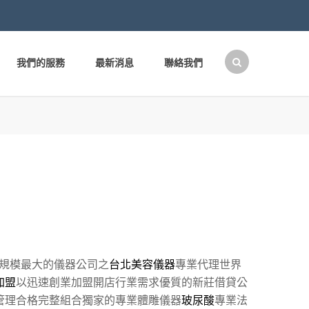
我們的服務
最新消息
聯絡我們
搜
尋
關
鍵
字:
規模最大的儀器公司之
台北美容儀器
專業代理世界
加盟
以迅速創業加盟開店行業需求優質的新莊借貸公
管理合格完整組合獨家的專業體雕儀器
玻尿酸
專業法