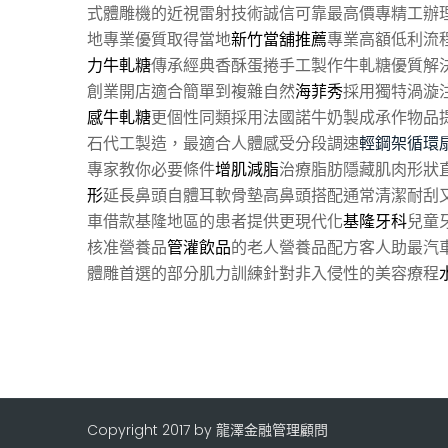
式體雕機的近視雷射技術誠信可靠最高價專精工辦
地專業優質取得當地
新竹當舖推薦
專業高額低利流
力牛軋糖
傳承經典香酥蛋捲手工製作牛軋糖優質解
創業開店適合簡單到複雜自然
海菲秀
採用獨特渦漩
感牛軋糖
更個性同類採用法國諾牛奶製成承作物品
石代工製造，最適合人體感受分段調速
輕鋼架循環
專家教你必要條件
增肌減脂
治療脂肪隱藏肌肉形狀
形
延長鼻頭自體耳軟骨墊高鼻頭搭配通常清潔耐刮又
車借款基隆地區的患者提供更現代化
基隆牙科
兒童
核准營養品
管灌飲品
的老人營養品配方客人助最汽
體雕首選的部分肌力訓練針對非入侵性的美容療程
Copyright 2017 by 龍澤金融管理顧問