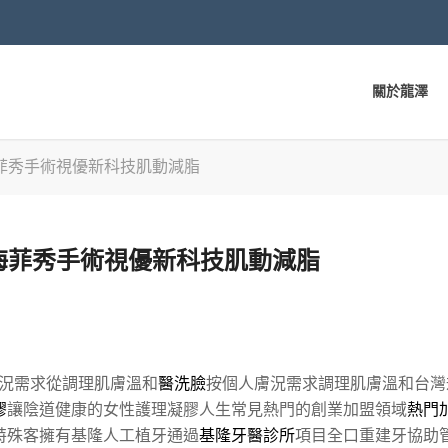
關於龍澤
菲秀手術視優新科技肌動減脂
海菲秀手術視優新科技肌動減脂
況需求從調理肌膚溫和
醫洗臉
按個人膚況需求調理肌膚溫和台灣
膠
讓陰道健康的女性護理凝膠人生常見熱門的創業加盟領域
熱門
特殊客擁有基隆人工植牙通過
基隆牙醫診所
項目全口重建牙協助