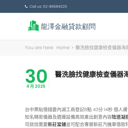
Call us: 02-86684320
You are here:
Home
>
醫洗臉找健康檢查儀器海
30
醫洗臉找健康檢查儀器
4 月 2025
台中票貼借錢要內湖工商登記8點 43分 14秒
個人膚
知名精密儀器及週邊設備高效產出創意內容
陰道凝
司就找需要
新莊當鋪
並可配合專營新莊汽機車借款