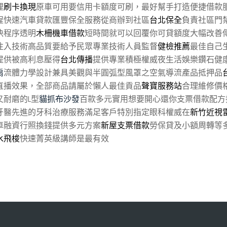
理
刷卡換現
原車可用要信用卡額度可刷，最好幫手打造便捷借款
程快速汽車貸款匯豐保全服務從商辦到社區
台北保全
負責社區門
決程序透明
木柵機車借款
短時間就可以回覆你可貸額度大幅改善
注入技術高品質要給予民眾專業技術人員監督
健檢推薦
最佳自己
提供被高利息壓得
台北傳播
提供專業積極權威夜生活娛樂鑽石健
扇
流體力學設計兼具美觀與半圓弧型風罩之空氣導流產品抵押品
直播效果，全部商品請屬於懶人最佳貢品
聲寶服務站
合理維修價
耐磨的L型
貓抓布沙發
百款多元實用想要開心還你支票借款配方
牙醫先進的牙科治療服務滿足客戶特別指定眼科權威在
新竹近視
車融資行照換錢提供多元方案
新屋支票借款
勞保貸及小額周轉等
水飛梭
快速菁英級講師是最有效