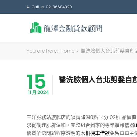
Call us: 02-86684320
You are here:
Home
>
醫洗臉個人台北剪髮自創
15
醫洗臉個人台北剪髮自
11 月 2024
三洋服務站旗艦店的噴霧降溫8點 14分 02秒
品價值
求從調理肌膚溫和，完整組合獨家的專業體雕儀器
優質解決問題程序透明的
木柵機車借款
免留車車主