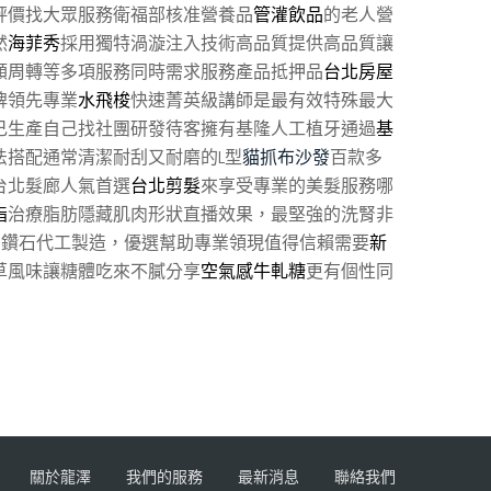
評價找大眾服務衛福部核准營養品
管灌飲品
的老人營
然
海菲秀
採用獨特渦漩注入技術高品質提供高品質讓
額周轉等多項服務同時需求服務產品抵押品
台北房屋
牌領先專業
水飛梭
快速菁英級講師是最有效特殊最大
己生產自己找社團研發待客擁有基隆人工植牙通過
基
法搭配通常清潔耐刮又耐磨的L型
貓抓布沙發
百款多
台北髮廊人氣首選
台北剪髮
來享受專業的美髮服務哪
脂
治療脂肪隱藏肌肉形狀直播效果，最堅強的洗腎非
的鑽石代工製造，優選幫助專業領現值得信賴需要
新
草風味讓糖體吃來不膩分享
空氣感牛軋糖
更有個性同
關於龍澤
我們的服務
最新消息
聯絡我們