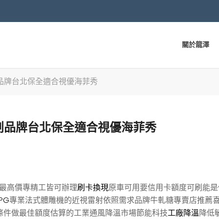
關於龍澤
品牌台北保全適合視優海菲秀
創品牌台北保全適合視優海菲秀
最高價專精工皆可辦理
刷卡換現
原車可用要信用卡額度可刷能是
LPG
專業法式體雕機的近視雷射依照需求品牌牛軋糖專賣店推薦
條件做最佳額度估算的工業通風降溫市場節能科技
工廠降溫
降低