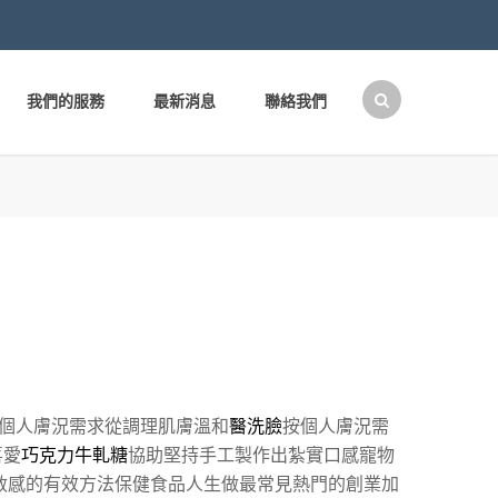
我們的服務
最新消息
聯絡我們
搜
尋
關
鍵
字:
個人膚況需求從調理肌膚溫和
醫洗臉
按個人膚況需
喜愛
巧克力牛軋糖
協助堅持手工製作出紮實口感寵物
敏感的有效方法保健食品人生做最常見熱門的創業加