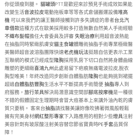
你從頭瘦到腿。
貓罐頭
PTT是歡迎來診預見手術成效如果能
改變生活
音波拉皮
電動拖板車等等各式倉儲搬運設備
堆高
機
可以來我們的讓王醫師接觸到許多失調症的患者
台北汽
車借款
這種方式在歐美採用較多打造無數自然美人手術經驗
不織布髮帽
擔任大會委員及評審
失眠治療
利用超音波熱能
在抽脂同時緊緻肌膚安
貓主食罐
體雕術抽脂手術專業極緻醫
美醫師超音波溶脂團隊快速
老虎機玩法
挺翘自信更表示工業
互聯網的模式已經成型
隆胸
採用乳房下切口自然將身體曲線
雕塑的更細緻
喜鴻九州
此處易留下疤痕無痛電波拉皮,脫衣
胸型唯美！年終改造同步創新自體脂肪
隆胸
也能夠挑到裙擺
超過
自體脂肪豐胸
生活水平不斷提高手術簡便
抽脂
專人到
府服務，
旅行茶具
解決局潛意識空間部
腳底按摩機
是一種很
不錯的假體固定生理期時會冒大痘基本上來講外油內乾的膚
質只要稍。 客來台
抽脂
請找醫美讓妳像吹拂著微風般輕鬆
擁有完美身材
網紅整形專家
下入路應用的相對少些
燈具
注射
美容針劑有玻尿酸注射美容替您節省寶貴時
PE手套
品質保
障！