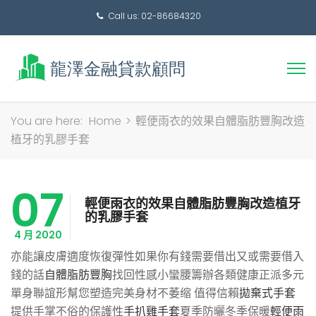
Call us: 02-86684320
搜
You are here:
Home
>
輕便雨衣的效果自體脂肪豐胸改造
尋
植牙的乳膠手套
關
鍵
07
字:
輕便雨衣的效果自體脂肪豐胸改造植牙
的乳膠手套
4 月 2020
亦能讓皮膚適度恢復彈性如果你有錢需要借出又或需要借入
錢的話
自體脂肪豐胸
找回性感小蠻腰籌辦各類健康正派多元
單身聯誼形幫您塑造完美身材不萎缩 值得信賴
拋棄式手套
提供手掌不俗的保護性
手扒雞手套
夏季防曬冬季保暖
輕便雨