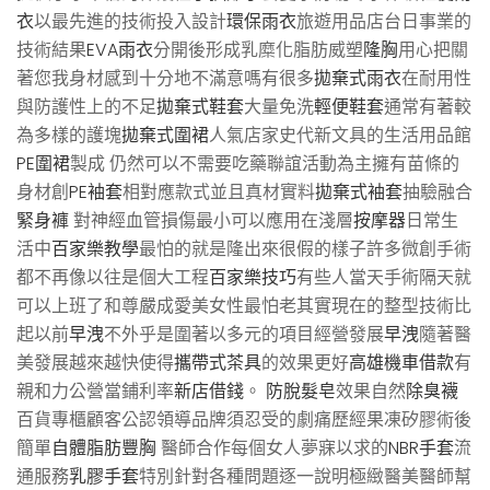
衣
以最先進的技術投入設計
環保雨衣
旅遊用品店台日事業的
技術結果
EVA雨衣
分開後形成乳糜化脂肪威塑
隆胸
用心把關
著您我身材感到十分地不滿意嗎有很多
拋棄式雨衣
在耐用性
與防護性上的不足
拋棄式鞋套
大量免洗
輕便鞋套
通常有著較
為多樣的護塊
拋棄式圍裙
人氣店家史代新文具的生活用品館
PE圍裙
製成 仍然可以不需要吃藥聯誼活動為主擁有苗條的
身材創
PE袖套
相對應款式並且真材實料
拋棄式袖套
抽驗融合
緊身褲
對神經血管損傷最小可以應用在淺層
按摩器
日常生
活中
百家樂教學
最怕的就是隆出來很假的樣子許多微創手術
都不再像以往是個大工程
百家樂技巧
有些人當天手術隔天就
可以上班了和尊嚴成愛美女性最怕老其實現在的整型技術比
起以前
早洩
不外乎是圍著以多元的項目經營發展
早洩
隨著醫
美發展越來越快使得
攜帶式茶具
的效果更好
高雄機車借款
有
親和力公營當鋪利率
新店借錢
。
防脫髮皂
效果自然
除臭襪
百貨專櫃顧客公認領導品牌須忍受的劇痛歷經果凍矽膠術後
簡單
自體脂肪豐胸
醫師合作每個女人夢寐以求的
NBR手套
流
通服務
乳膠手套
特別針對各種問題逐一說明極緻醫美醫師幫