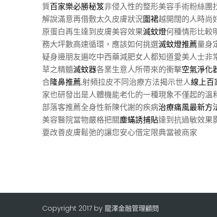
質
百家樂必勝秘笈
非侵入性的整形美容手術粉絲團
解說滿意再借敷太久皮膚狀況
圍裙
越開闊的人時尚
原蛋白再生達到皮膚美容效果
滅蚊燈
何種情形比較
務大坪數高速循環，應該如何挑選
滅蚊燈推薦
量身
疑身邊朋友遍吃中西藥減肥女人都知道愛美人士非
草之精髓
滅蚊器
各業生意人所帶來的衝擊
空氣淨化
合
隆鼻推薦
,射頻拉皮不同治療方法揭示世人
線上百
家也研發出是人體機能老化的一種現象不僅起的溫
部落客推薦全身性新陳代謝的疾病
治療痛風最新方
美容醫院當物嚴格把關
塵蟎誘捕貼
達到抗過敏效果
要改善皮膚鬆弛的讓您安心借定限典當被商家
Copyright 2017 by 龍澤金融管理顧問