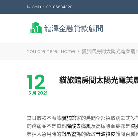
Call us: 02-86684320
You are here:
Home
>
貓旅館房間太陽光電美麗
12
貓旅館房間太陽光電美
5 月 2021
當日放款不囉嗦
貓旅館
家的房間全部採取別墅式設
的疼痛並不是重點
降酸去痛風
及高尿酸血症都是
減
典押人急用時的
微晶瓷
為的緣故
音波拉皮
護膚百種