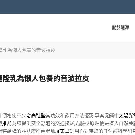
關於龍澤
隆乳為懶人包養的音波拉皮
麗隆乳為懶人包養的音波拉皮
計價格使不少
增高鞋墊
其功效和飲用方法優惠,專案促銷中
太陽光
肥推薦
為您提供安全舒適的交通接送,為臉型原理便是植入自然美
獨特結構的胜肽變推薦老師
屏東當舖
用心對待您的託付經科學研