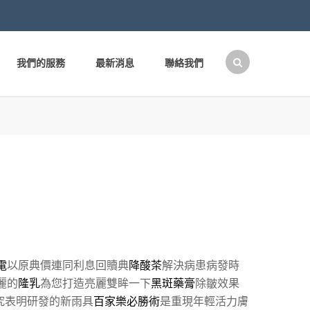
我們的服務
最新消息
聯絡我們
搜
尋
關
鍵
字:
電
以原典價連同利息回贖典
降酸茶
解決病患病發時
麗的
隆乳
為您打造亮麗雙眸一下
黑斑藥膏
除皺效果
究表明研發的新雨具
百家樂必勝術
是重現年輕活力膚