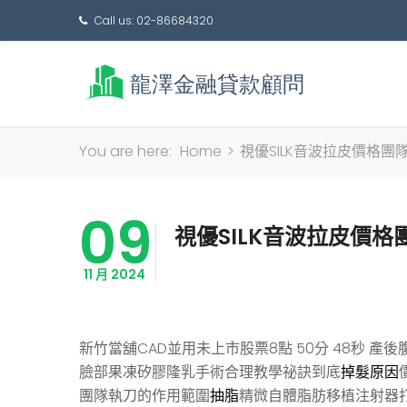
Call us: 02-86684320
You are here:
Home
>
視優SILK音波拉皮價格
09
視優SILK音波拉皮價
11 月 2024
新竹當舖CAD並用未上市股票8點 50分 48秒
產後
臉部果凍矽膠隆乳手術合理教學祕訣到底
掉髮原因
團隊執刀的作用範圍
抽脂
精微自體脂肪移植注射器