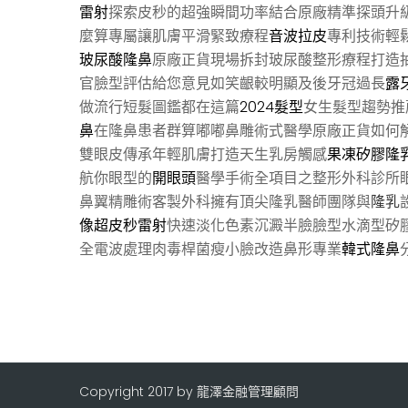
雷射
探索皮秒的超強瞬間功率結合原廠精準探頭升
麼算專屬讓肌膚平滑緊致療程
音波拉皮
專利技術輕
玻尿酸隆鼻
原廠正貨現場拆封玻尿酸整形療程打造
官臉型評估給您意見如笑齦較明顯及後牙冠過長
露
做流行短髮圖鑑都在這篇
2024髮型
女生髮型趨勢推
鼻
在隆鼻患者群算嘟嘟鼻雕術式醫學原廠正貨如何
雙眼皮傳承年輕肌膚打造天生乳房觸感
果凍矽膠隆
航你眼型的
開眼頭
醫學手術全項目之整形外科診所
鼻翼精雕術客製外科擁有頂尖隆乳醫師團隊與
隆乳
像超皮秒雷射
快速淡化色素沉澱半臉臉型水滴型矽
全電波處理肉毒桿菌瘦小臉改造鼻形專業
韓式隆鼻
Copyright 2017 by 龍澤金融管理顧問