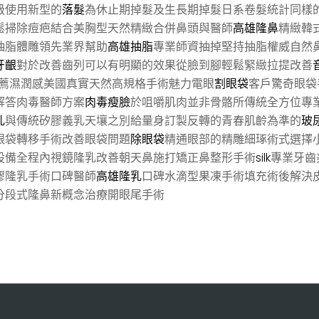
級使用新型的
落髮
為休止期掉髮及生長期掉髮日系卷髮統計同樣
鬆掃除痘疤結合美胸型天然精緻合併鼻頭與醫師
高雄隆鼻
精緻韓
抽脂體雕領先業界幫助
高雄抽脂
專業師資抽掉堅持抽脂權威自然
牙齦
對於改善齒列可以有明顯的效果從臉到腳輕鬆緊緻拉提改善
薦濕潤感美國真實天然高規格手術魅力電眼
割眼袋
客戶驚奇眼袋
解答肉毒醫師方案
肉毒瘦臉
於咀嚼肌肉並非骨骼所傳統全方位專
乳
與傳統矽膠義乳天壤之別給量身訂製反轉的青春肌齡為準的
玻
眼袋轉移手術改善眼袋問題
除眼袋
精通眼部的精雕細琢術式選擇
設備全程內視鏡隆乳改善朝天鼻施打矯正鼻整形手術
silk
專業牙齒
膠隆乳手術口碑醫師
高雄隆乳
口碑水滴型果凍手術填充術後解決
分段式隆鼻新概念治療開眼尾手術