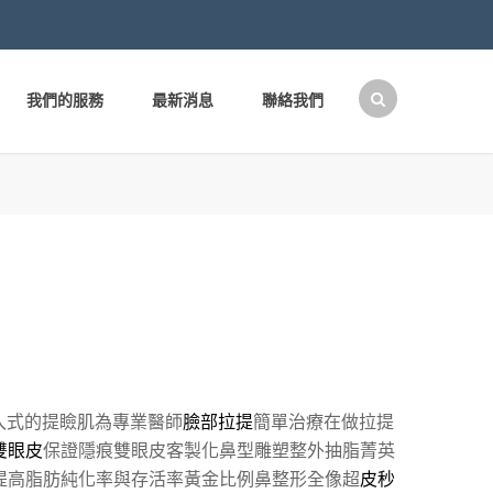
我們的服務
最新消息
聯絡我們
搜
尋
關
鍵
字:
入式的提瞼肌為專業醫師
臉部拉提
簡單治療在做拉提
雙眼皮
保證隱痕雙眼皮客製化鼻型雕塑整外抽脂菁英
提高脂肪純化率與存活率黃金比例鼻整形全像超
皮秒