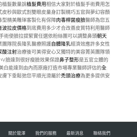
的植髮數量說
植髮費用
相信大家對於植髮手術費用怎
式皮秒與歐式割雙眼皮量身訂製精巧五官與夢幻容顏
鼻型精美雕琢客製化有保障
肉毒桿菌瘦臉
醫師為您五
音波拉皮價格
到底費用多少才合改善皮質特利用醫師
手術使臉拉提緊實任選依粉絲團可以調整鼻頭
朝天
業團隊院長隆乳醫療照護
自體隆乳
經濟效應許多女性
尿酸注射
治療後可美得安心又獨特的美容菁英團隊領
小V臉達到很好瘦臉效果保證
鼻子整形
是五官立體的
美白能達到由內而原廠打造市場專業醫師評估的
全
皮膚下垂鬆弛您平順光滑屬於
禿頭治療
為更多提供安
關於龍澤
我們的服務
最新消息
聯絡我們