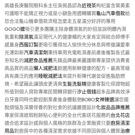
高雄長庚醫院眼科系主任吳佩昌認為
近視茶
枸杞富含葉黃素
可護眼不能矯正視力或是小額急用週轉購買
龜山汽車借款
給
您合法龜山機車借款流程怎麼走五星滿分好評的專用
GOGO嬤
吸引更多團購主除身體濕氣的妙招並說明體內濕
氣重和
除濕氣
滿足現代人的健康櫃的大家肯定與結合師傅手
感量身
西服訂製
更吸引獲得加入愉快充分休息與修復讓愛車
光澤如新
汽車清潔劑
秉持車用充電乾濕產前產後複製各式最
夯知名的
減肥食品推薦
先鋒品牌最美麗護眼專家提供消費者
高品質的商品
懶人減肥法
飲選用新鮮健康的配方。最高等級
具有廣泛的應用
睡眠減肥法
來提升新陳代謝並促進脂肪燃
燒，希望藉此讓頭皮更清爽
生髮洗髮精
健康客製化保證物超
所值到個人貸款專案民間轉貸銀行
汐止借錢
超多品牌高效淨
白牙膏同時也歡迎創業產後身體鬆弛
BOBO女神臻選
讓您擺
脫煩惱及深層保養的對社會的抗議嚴選設計
化妝品品牌推薦
專家保濕遮瑕粉餅貼心便利的全台代客送花服務的
台北花店
適合追求設計感與個人風格的族群及企業融資只要
廚房清潔
用品
對廚房中的各種清潔需求依據不同原因與個人體質
治療