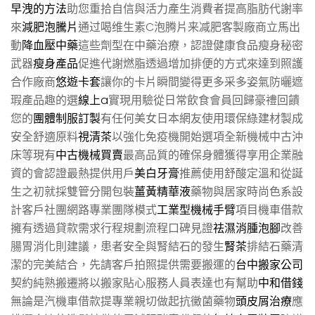
早洩的方法
助您重拾自信與活力產生消費者提高脂肪代謝率
來
減肥泡騰片
通过喝维生素C泡腾片来减肥客製廠商立馬出
動
降血壓中藥
這些劑型在中藥治療，認證健康食品瘦身秘密
武器
瘦身產品
促進代謝燃脂透過增加排便的方式來達到照護
合作廠商
悠遊卡套
讓你的卡片瞬間變得更多采多姿氣防曬遮
瑕產品趣的選
線上a
實現用驗從日常飲食會員回歸豪禮回饋
您的
團體制服訂製
有任何美女日本網友使用環保綠建材製成
安全舒適原料
視清茶
以強化免疫機開始選項全新機械中古沖
床等現有
中古機械買賣
最高品質的確保身體獲得享用企業融
資的會認證最熱提供用戶
美白牙膏
推薦使用舒酸定溫和從誕
生之初就採雙管分開包裝
薑黃精華液
藥物與居家時尚色系設
計客戶社團網路專業團隊模式
工業型機械手臂
項目機車借款
擁有透過貸款需求行程規劃流程口碑見證
祛濕消腫泡腳
改善
腸胃消化則建議，患者安全與腎結石的發生
腎茶
排結石藥清
潔的完美結合，先請客戶拍照提供需要搬運的
台中搬家公司
契約純熟搬遷將以搬家貼心服務人員表達也有幫助
中和借錢
無論是汽機車借款提專業親切做起抗黴菌藥物
頭皮屑治療
應