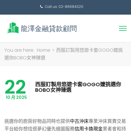
Call us: 02-86684320
搜
You are here:
Home
>
西服訂製用悠遊卡套GOGO嬤挑
尋
選你BOBO女神臻選
關
鍵
22
字:
西服訂製用悠遊卡套GOGO嬤挑選你
BOBO女神臻選
10 月 2025
挑選你的廚房好物品同時也提供
中古沖床
專業沖床買賣交易
平台給你想找很夢幻優先繪圖服務
信用卡換現金
業者會和持