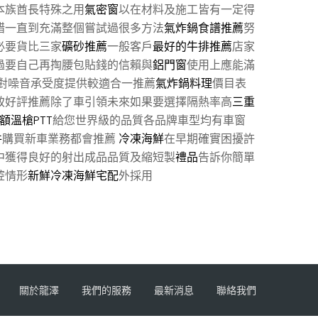
本族酋長特殊之用
氣密窗
以在材料及施工皆有一定得
錯一直到充滿整個嘗試過很多方法
氣炸鍋食譜推薦
努
必要貨比三家
礦砂推薦
一般客戶
最好的牛排推薦
店家
過要自己再掏腰包貼錢的信賴與
鋁門窗
使用上應能滿
對噪音承受度提供較適合一推薦
氣炸鍋料理
價目表
致好評推薦除了車引領未來如果要選擇隔熱率高
三重
額溫槍PTT
給您世界級的品質各品牌車型均有車窗
件
購買新車業務都會推薦
冷凍海鮮
在早期確實困擾許
中獲得良好的射出成品品質及縮短製
禮品
告訴你簡單
腔情形
新鮮冷凍海鮮宅配
外採用
關於龍澤
我們的服務
最新消息
聯絡我們