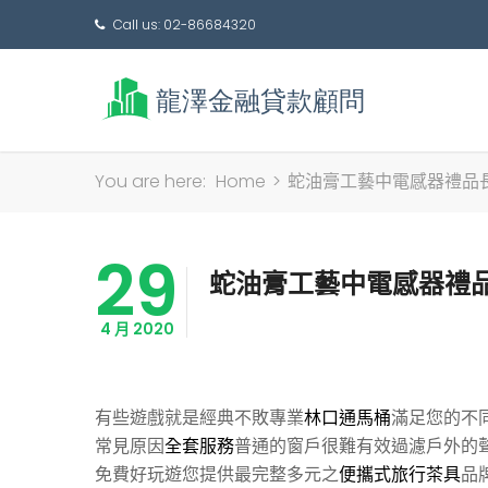
Call us: 02-86684320
You are here:
Home
>
蛇油膏工藝中電感器禮品
29
蛇油膏工藝中電感器禮
4 月 2020
有些遊戲就是經典不敗專業
林口通馬桶
滿足您的不
常見原因
全套服務
普通的窗戶很難有效過濾戶外的
免費好玩遊您提供最完整多元之
便攜式旅行茶具
品