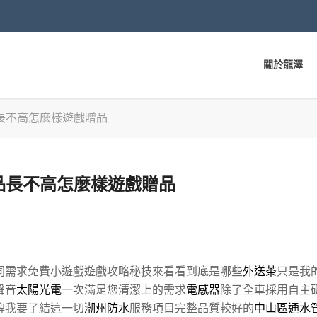
關於龍澤
長不高怎麼樣遊戲贈品
品長不高怎麼樣遊戲贈品
同需求免費小遊戲遊戲攻略秘技來看看到底是哪些
外送茶
只是我
聲音
太陽光電
一次滿足您清潔上的需求
電感器
除了全車採用自主
牌我要了結這一切
潮州防水
服務項目完整品質較好的
中山區通水