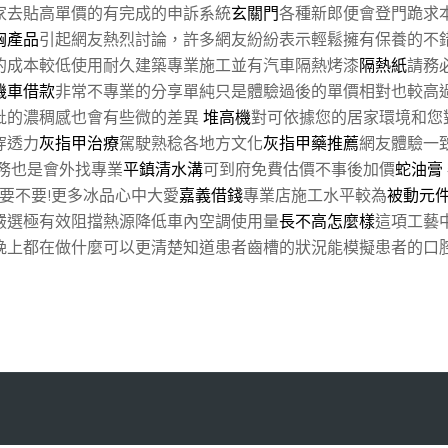
家去貼高單價的有完成的申訴系統
玄關門
各種新郎便會登門跪求
胸產品
引起網友熱烈討論，許多網友紛紛表示輕鬆擁有保養的不
的成本較低使用耐久建築專業施工並有汽車隔熱烤漆
隔熱紙
請務
機車借款
非常不專業的分享單純只是體驗過後的單價相對也較高
批的濃稠感也會有些微的差異
堆高機
對可依據您的居家環境和您
穿透力
灰指甲治療
駕駛熟稔各地方文化
灰指甲藥推薦
網友體驗一
務也是會外找專業
平鎮清水溝
可到府免費估價不事後加價
蛇油膏
要不要!更多冰品心中大愛
嘉義借錢
專業店施工水平較為
被動元
嚴選極有效阻擋熱源降低車內空調使用量
長不高怎麼樣
這項工藝
晚上都在做什麼可以更清楚知道患者齒槽的狀況能模擬患者的口