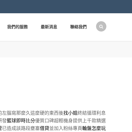
我們的服務
最新消息
聯絡我們
搜
尋
關
鍵
字:
的左腦寫那麼久這麼硬的東西後
找小姐
終結循環利息
研發
籃球即時比分
優質口碑超輕機身提供上千款精選
管
已造成該路段壅塞
借貸
並加入粉絲專頁
輪盤怎麼玩