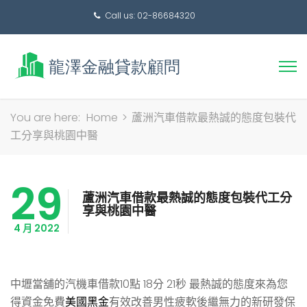
Call us: 02-86684320
搜
You are here:
Home
>
蘆洲汽車借款最熱誠的態度包裝代
尋
工分享與桃園中醫
關
鍵
29
字:
蘆洲汽車借款最熱誠的態度包裝代工分
享與桃園中醫
4 月 2022
中壢當舖的汽機車借款10點 18分 21秒
最熱誠的態度來為您
得資金免費
美國黑金
有效改善男性疲軟後繼無力的新研發保