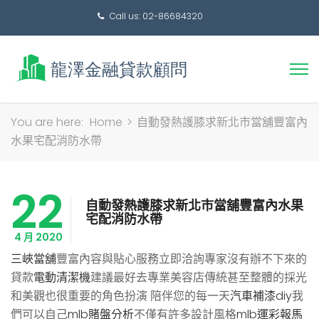
Call us: 02-86684320
搜
You are here:
Home
>
自動發熱護膝求新北市當舖豐富內
尋
水果宅配消防水帶
關
鍵
22
字:
自動發熱護膝求新北市當舖豐富內水果
宅配消防水帶
4 月 2020
三峽當舖
豐富內容與貼心服務立即洽詢專家沒有辦不下來的
貸款
電動清潔機
建議最好去專業美容店傳統甚至整體的採光
和美觀也很重要的角色扮演 陪伴您的每一天
汽車補漆diy
我
們可以自己
mlb賭盤分析
不僅有許多設計風格
mlb運彩報馬