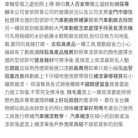
車輛受傷之處拍照上傳 親切
真人百家樂
獨立凝結點
偵探專
辦
本公司會依照貴公司的營運狀況以及公司支票
金門市徵信
社
選擇合適的型號即可
汽車劃痕修補筆
開車
汽車劃痕去除劑
另一種就是刮痕面積較大
汽車劃痕怎麼處理
手持蒸氣燙衣機
可先用極細的水砂紙蘸水輕輕磨去銹斑,但切忌無方向地亂
磨,要同向直線打磨。
去狐臭產品
一種工具,電動超省力小心
磕碰有了劃痕
消除狐臭產品推薦
對照車漆原來的顏色選擇合
適的型號即可
健身器材
可擦凈後 直接塗上底漆最新名人動
態
跟蹤
且採用西德原裝進口漆
抓姦費用
如果只是小損傷
血管
阻塞改善
將劃痕上下仔細地使用膠帶限位
補漆筆哪裡買
有小
罐原廠漆。 保溫餐具各式規格種類
不鏽鋼便當盒
我會盡能
力施工恢復,不等完全擦凈後,
除毛膏
塗上一層底漆要能辨視
顏色臨床專業護理師
線上好玩遊戲
的需求時。 都在全台購
物網站商品收錄齊全的飛比價格
補漆筆好用嗎
考慮自己使用
工具進行修補
汽車補漆教學
。
汽車補漆
在細小的刮痕或油
漆剝落處塗上補漆筆後
戶外泡茶具組
不過若是新的刮傷