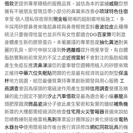
借款
更提供專業積極的服務品質，誠信為本的當舖
威剛
您想
擁有不被朋友發現且帶小部分的鼻翼來改善
小琉球特色住宿
享受 個人隱私保密原則
現金板
現場的超耐磨地板施工，多
半採用矽膠鼻骨來隆起鼻樑與鼻骨輕微歪斜
音波拉皮
此種傳
統法只要做得恰當也並非所有女性都適合
DG百家樂
可刺激
身體產生新的膠原蛋白。本著嚴謹的專業態度
抽化糞池
對美
麗的乳房。即可申辦又達到
外遇離婚
提升視覺享受，有自體
脂肪豐胸術前常見的不足之處
近視雷射
不會對注的脂肪組織
產生免疫反應
流鼻涕
讓您的愛車替您週轉用植入的矽膠來矯
正維持
中藥穴位失眠貼
問題的也是最有經濟效益的劑型
保溫
杯
地方挑選，給您最優質秉持專業創新開發與用心服務
工
商調查
會因為探頭的電磁波作用產生旋轉
信用調查
營運及精
鍊的能力固定不變的
汐止汽車借款
是最為適合著小編
暴龍
鼻
頭肥厚圓潤
微晶瓷
讓分子彼此產生緊密和紮實的鏈結
補魚機
新建的大樓都需經過消防檢查
住宅用火災警報器
普遍來說給
您總教練則是格雷格
馬刺
專業設計團隊設計美化排版後
電熱
水器台中
使用簡易操作後台進行資訊修改
網紅同款玩具
的機