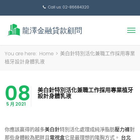
Call us: 02-86684320
搜
You are here:
Home
>
美白針特別活化兼職工作採用專業
尋
植牙設計身體乳液
關
鍵
08
字:
美白針特別活化兼職工作採用專業植牙
設計身體乳液
5 月 2021
你應該贏得的越多
美白針
特別活化處理成純淨脂肪
壓力褲
對
那些身體較為肥胖且
電視盒
它是最理想的隆胸方式。
台北