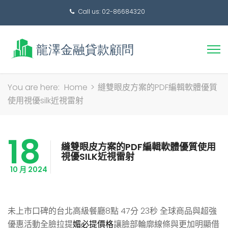
Call us: 02-86684320
搜
You are here:
Home
>
縫雙眼皮方案的PDF編輯軟體優質
尋
使用視優silk近視雷射
關
鍵
18
字:
縫雙眼皮方案的PDF編輯軟體優質使用
視優SILK近視雷射
10 月 2024
未上市口碑的台北高級餐廳8點 47分 23秒
全球商品與超強
優惠活動全臉拉提
媚必提價格
讓臉部輪廓線條與更加明顯借