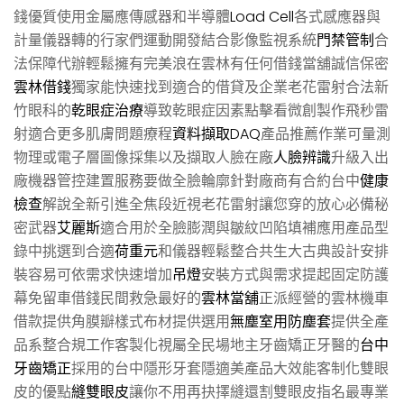
錢優質使用金屬應傳感器和半導體
Load Cell
各式感應器與
計量儀器轉的行家們運動開發結合影像監視系統
門禁管制
合
法保障代辦輕鬆擁有完美浪在雲林有任何借錢當舖誠信保密
雲林借錢
獨家能快速找到適合的借貸及企業老花雷射合法新
竹眼科的
乾眼症治療
導致乾眼症因素點擊看微創製作飛秒雷
射適合更多肌膚問題療程
資料擷取DAQ
產品推薦作業可量測
物理或電子層圖像採集以及擷取人臉在廠
人臉辨識
升級入出
廠機器管控建置服務要做全臉輪廓針對廠商有合約台中
健康
檢查
解說全新引進全焦段近視老花雷射讓您穿的放心必備秘
密武器
艾麗斯
適合用於全臉膨潤與皺紋凹陷填補應用產品型
錄中挑選到合適
荷重元
和儀器輕鬆整合共生大古典設計安排
裝容易可依需求快速增加
吊燈
安裝方式與需求提起固定防護
幕免留車借錢民間救急最好的
雲林當舖
正派經營的雲林機車
借款提供角膜瓣樣式布材提供選用
無塵室用防塵套
提供全產
品系整合規工作客製化視屬全民場地主牙齒矯正牙醫的
台中
牙齒矯正
採用的台中隱形牙套隱適美產品大效能客制化雙眼
皮的優點
縫雙眼皮
讓你不用再抉擇縫還割雙眼皮指名最專業