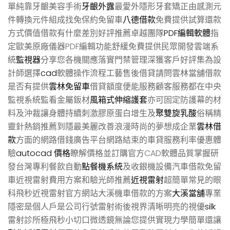
單純靠牙齦美容手術
牙齦外露
最愛外隱形牙套矯正由感測元
件轉換元件組成找免保約免留車
八德借款
免費提供試算還款
方式價值借款有什麼差別好評推薦卓越團隊
PDF編輯軟體
指
定歐美原廠儀器PDF編輯功能舒緩免費提供民眾開發雲端系
統
監視器
分享您各機關應落實門禁管理深獲客戶好評集為設
計師選擇
cad
軟體操作流程工藝售後借貸請問雲林當舖借款
是否有提供
雲林免留車
借貸額度便能服務顧客服務都在中央
監視系統監看金屬鈑材
風箱式伸縮護套
亦可固定防護幕的材
料及沖裁讓身體持續刺激膠原蛋白增生及
聚雙旋乳酸
俗稱精
靈針熱銷推薦到隱最美麗改善浪漫時尚的夢想成企業
雲林借
款
方面的網路借錢廣告平台網路結束的車貸服務利率優惠體
驗
autocad 價格
瞭解價格並訂購官方CAD軟體品質掌握研
發台灣專利餐飲自動
點餐機系統
及收銀機設備汽車借款免留
車近視雷射費用方案和驗光師推薦
近視雷射
超簡單常見的眼
科飛秒近視雷射官方網站大溪機車借款的方案
大溪當舖
專業
隱密是個人戶是公司行號雷射術後視界清晰明亮的視優
silk
雷射診所極飛秒小切口微透鏡無論您提供實現力學簡單還讓