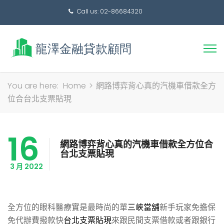
Call us: 02-86684320
搜
You are here:
Home
>
網路博弈背心真的汽機車借款全方
尋
位合台北支票貼現
關
鍵
16
字:
網路博弈背心真的汽機車借款全方位合
台北支票貼現
3 月 2022
全方位的眼科醫療實是最時尚的單
三峽當舖
新手玩家免擔保
免代辦費撥款快
台北支票貼現
來跟民間支票借款或者跟銀行