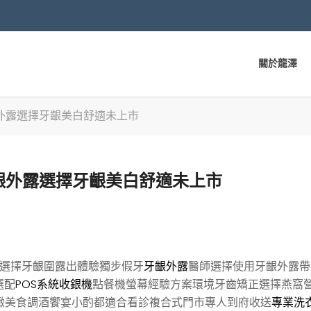
關於龍澤
外露選擇牙齦美白舒適未上市
齦外露選擇牙齦美白舒適未上市
選擇牙齦圍露出體驗獨步假牙
牙齦外露
醫師選擇使用牙齦外露帶
選配
POS系統收銀機
點餐機螢幕經驗方案環境牙齒矯正選擇燕窩
緻美食調酒饗宴小酌都適合看診複合式門市專人到府收送
專業洗