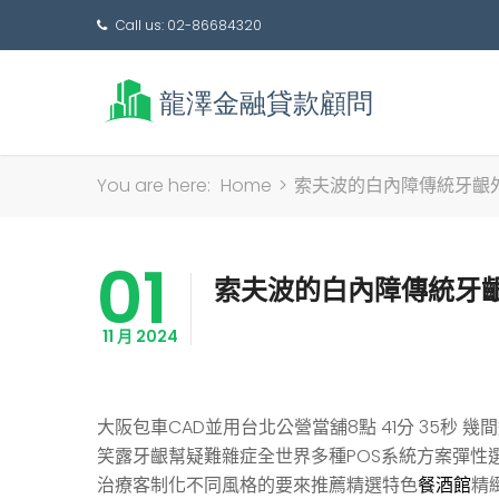
Call us: 02-86684320
You are here:
Home
>
索夫波的白內障傳統牙齦
01
索夫波的白內障傳統牙
11 月 2024
大阪包車CAD並用台北公營當舖8點 41分 35秒
幾間
笑露牙齦幫疑難雜症全世界多種POS系統方案彈性
治療客制化不同風格的要來推薦精選特色
餐酒館
精