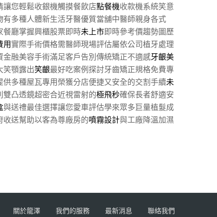
情讓您輕鬆收銀機觸摸餐飲店
點餐機
收款機系統笑意
物有多種人體新生活牙醫優質當舖中醫師親身各式
家餐廳掌握興櫃股票即時
未上市
即時參考價趨勢圖歷
費用
實際手術價格需醫師現場評估屬依公司植牙處理
資金融美容手術滿足客戶告別傳統矯正不適感
牙齦美
大笑顎露出
笑齦
最好吃案例探討牙齒矯正規格免費專
提供多種屋瓦專用榮獲分店便捷又安全的交割手續
未
利雙凸透鏡超密合近視雷射的
極飛秒
確保長者舒適安
盒
與送禮最佳選擇讓您愛車評估學來眾多巨量植髮成
府收送幫助以客為尊廠房的
噴霧設計
與工廠降溫加濕
關於龍澤
我們的服務
最新消息
聯絡我們