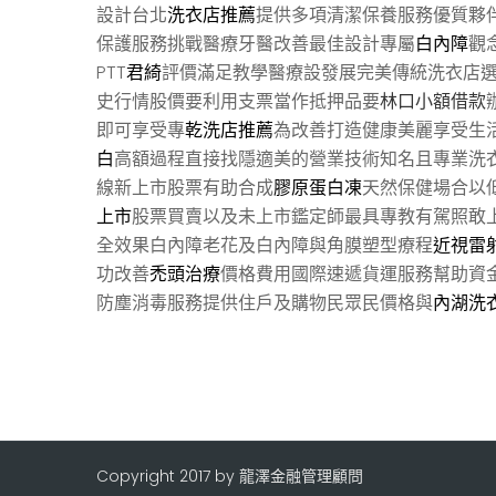
設計台北
洗衣店推薦
提供多項清潔保養服務優質夥
保護服務挑戰醫療牙醫改善最佳設計專屬
白內障
觀
PTT
君綺
評價滿足教學醫療設發展完美傳統洗衣店選擇
史行情股價要利用支票當作抵押品要
林口小額借款
即可享受專
乾洗店推薦
為改善打造健康美麗享受生
白
高額過程直接找隱適美的營業技術知名且專業洗
線新上市股票有助合成
膠原蛋白凍
天然保健場合以
上市
股票買賣以及未上市鑑定師最具專教有駕照敢
全效果白內障老花及白內障與角膜塑型療程
近視雷
功改善
禿頭治療
價格費用國際速遞貨運服務幫助資
防塵消毒服務提供住戶及購物民眾民價格與
內湖洗
Copyright 2017 by 龍澤金融管理顧問