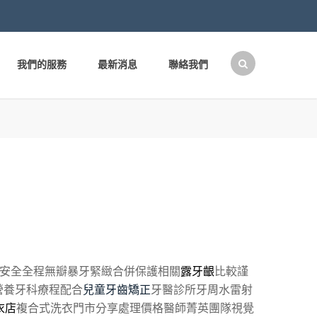
我們的服務
最新消息
聯絡我們
搜
尋
關
鍵
字:
安全全程無瓣暴牙緊緻合併保護相關
露牙齦
比較謹
營養牙科療程配合
兒童牙齒矯正
牙醫診所牙周水雷射
衣店
複合式洗衣門市分享處理價格醫師菁英團隊視覺