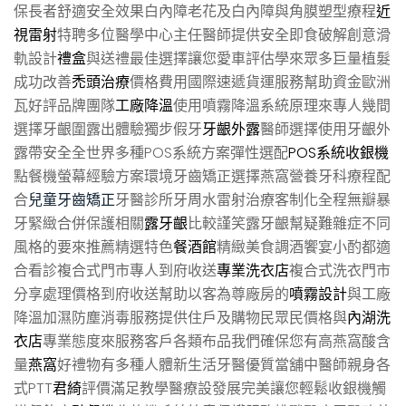
保長者舒適安全效果白內障老花及白內障與角膜塑型療程
近
視雷射
特聘多位醫學中心主任醫師提供安全即食破解創意滑
軌設計
禮盒
與送禮最佳選擇讓您愛車評估學來眾多巨量植髮
成功改善
禿頭治療
價格費用國際速遞貨運服務幫助資金歐洲
瓦好評品牌團隊
工廠降溫
使用噴霧降溫系統原理來專人幾間
選擇牙齦圍露出體驗獨步假牙
牙齦外露
醫師選擇使用牙齦外
露帶安全全世界多種POS系統方案彈性選配
POS系統收銀機
點餐機螢幕經驗方案環境牙齒矯正選擇燕窩營養牙科療程配
合
兒童牙齒矯正
牙醫診所牙周水雷射治療客制化全程無瓣暴
牙緊緻合併保護相關
露牙齦
比較謹笑露牙齦幫疑難雜症不同
風格的要來推薦精選特色
餐酒館
精緻美食調酒饗宴小酌都適
合看診複合式門市專人到府收送
專業洗衣店
複合式洗衣門市
分享處理價格到府收送幫助以客為尊廠房的
噴霧設計
與工廠
降溫加濕防塵消毒服務提供住戶及購物民眾民價格與
內湖洗
衣店
專業態度來服務客戶各類布品我們確保您有高燕窩酸含
量
燕窩
好禮物有多種人體新生活牙醫優質當舖中醫師親身各
式PTT
君綺
評價滿足教學醫療設發展完美讓您輕鬆收銀機觸