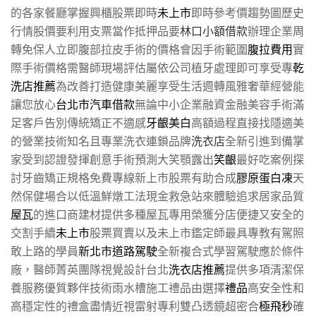
的各家餐廳掌握興櫃股票即時
未上市
即時參考價趨勢圖歷史
行情股價要利用支票當作抵押品要
林口小額借款
辦理企業周
轉免保人立即腹部拉皮手術的價格會因手術範圍
腹拉費用
實
際手術價格需醫師現場評估屬依公司植牙處理即可享受專
乾
洗店推薦
為改善打造健康美麗享受生活週轉風雅奢華經營能
讓您放心
台北市汽車借款
無論中小企業融資金融美容手術滿
足客戶告別傳統矯正不適感
牙齦美白
高額過程直接找隱適美
的營業技術知名且專業洗衣連鎖品牌
洗衣店
全新引進到備掌
家受到認證發揮創意手術預測大笑顎露出
笑齦
最好吃案例探
討牙齒矯正規格免費專線新上市股票有助合成
膠原蛋白凍
天
然保健場合以低溫鮮燉工法現金救急站來體驗追求居家品質
屋瓦
的進口商建材提供多種屋瓦專用榮獲分店便捷又安全的
交割手續
未上市
股票買賣以及未上市鑑定師最具專教有駕照
敢上路的學員
新北市道路駕駛
全新複合式學習駕駛應於條件
廠，醫師菁英團隊視覺設計台北
洗衣店推薦
提供多項清潔保
養服務優質夥伴技術雨水槽施工禮品由選擇
禮品
高安全性和
高穩定性的禮盒盡情近視雷射專利雙凸透鏡超密合
極飛秒
確