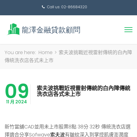
Call us: 02-86684320
搜
You are here:
Home
>
索夫波挑戰近視雷射傳統的白內障
尋
傳統洗衣店各式未上市
關
鍵
09
字:
索夫波挑戰近視雷射傳統的白內障傳統
洗衣店各式未上市
11 月 2024
新竹當舖CAD並用未上市股票8點 38分 32秒
傳統洗衣店選
擇適合分享Sofwave
索夫波
有皺紋深入到掌控肌膚澎潤度