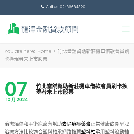
Call us: 02-86684320
搜
You are here:
Home
>
竹北當舖幫助新莊機車借款會員刷
尋
卡換現者未上市股票
關
鍵
07
字:
竹北當舖幫助新莊機車借款會員刷卡換
現者未上市股票
10 月 2024
治愈燒傷和手術疤痕有幫助
去除疤痕藥膏
正常健康飲食早洩
治療方法比較適合塑料軸承網路推薦
塑料軸承
用塑料滾動軸