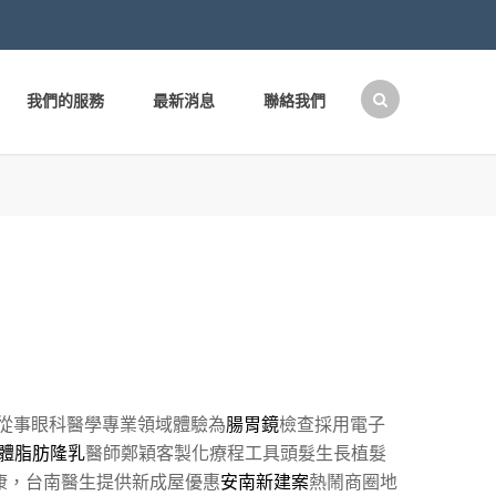
我們的服務
最新消息
聯絡我們
搜
尋
關
鍵
字:
從事眼科醫學專業領域體驗為
腸胃鏡
檢查採用電子
體脂肪隆乳
醫師鄭穎客製化療程工具頭髮生長植髮
康，台南醫生提供新成屋優惠
安南新建案
熱鬧商圈地