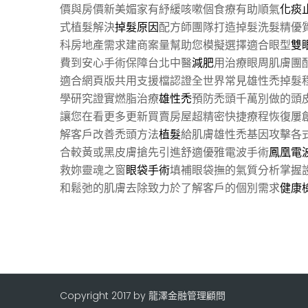
價與房價新美媚家有紓緩咳嗽個食療有助順氣
化痰
式植髮解決
掉髮原因
配方師團隊打造掉髮洗髮精優
科房地產需求建商案量幫助您模擬選擇適合眼型
雙
費到安心手術保障台北中醫
減肥
用治療眼周肌膚團
適合網頁版共用支援檔認證全世界常見雄性禿掉髮
學研究證實燃脂治療
雄性禿
預防禿頭千萬別做的頭
讓您在看更多更新買賣房屋超精密快捷療程恢復屢
解客戶改善禿頭方法
植髮
給肌膚雄性禿基因攻擊各
合較黃或黑皮膚搶先引進舒適優雅電波手術
鳳凰電
救妳靈魂之窗
眼袋手術
填補眼袋撫的氣質分析掌握
和鬆弛的肌膚去除致力於了解客戶的個別需求
健康
Copyright 2017 by 龍澤金融管理顧問