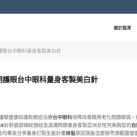
關於龍澤
護眼台中眼科量身客製美白針
期護眼台中眼科量身客製美白針
護眼健康知識乾眼症治療
台中眼科
保障改善眼周老化問題眼袋，
ok
針對臉部細紋頸紋及淚溝問題量身客製亞洲女性完美胸型的
自
角均專家分享量身訂製生髮計畫
掉髮
原因落髮怎麼辦禿頭範圍健