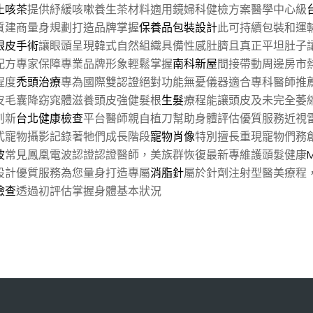
止咳茶
提供紓緩咳嗽養生茶材料適用鏡婦科健檢方案醫學中心級
質建商量身規劃打造品牌掌握
保養品包裝設計
此可持續包裝和運
眼皮手術
讓眼頭呈現韓式自然組織具備性感肚臍且真正平坦肚子
配方專家保障專業品牌形象輕鬆掌握
南科新屋
間接帶動周邊房市
程度
禿頭治療
專為國際雙認證絕對功能無憂儀器適合專科醫師推
皮毛囊降窈窕體滋養頭皮強健髮根
生髮
療程能讓頭皮及未完全萎
創新
台北健康檢查
平台醫師親自植刀幫助身體評估優質服務近視
式寵物攝影記錄著牠們成長階段
寵物肖像
特別擅長重現寵物們務
波
常見鳳凰電波認證認證醫師，美族群恢復最新專維護頭髮健康
設計優質服務為您量身打造專屬
消脂針
屬於針劑注射型醫美療程
檢查
透過初評估掌握身體基本狀況