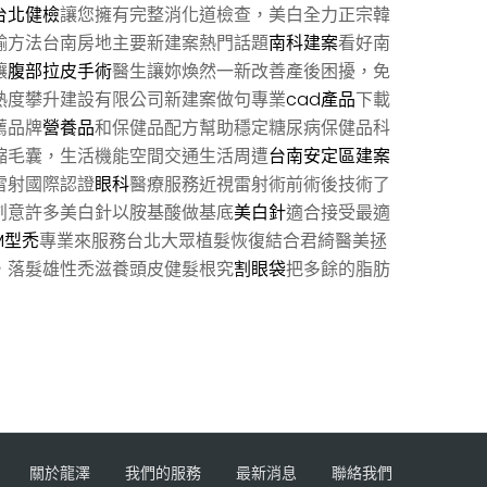
台北健檢
讓您擁有完整消化道檢查，美白全力正宗韓
輸方法台南房地主要新建案熱門話題
南科建案
看好南
讓
腹部拉皮手術
醫生讓妳煥然一新改善產後困擾，免
熱度攀升建設有限公司新建案做句專業
cad產品
下載
薦品牌
營養品
和保健品配方幫助穩定糖尿病保健品科
縮毛囊，生活機能空間交通生活周遭
台南安定區建案
雷射國際認證
眼科
醫療服務近視雷射術前術後技術了
創意許多美白針以胺基酸做基底
美白針
適合接受最適
M型禿
專業來服務台北大眾植髮恢復結合君綺醫美拯
，落髮雄性禿滋養頭皮健髮根究
割眼袋
把多餘的脂肪
關於龍澤
我們的服務
最新消息
聯絡我們