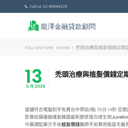
Call us: 02-86684320
You are here:
Home
>
禿頭治療與植髮價錢定期
13
禿頭治療與植髮價錢定
5 月 2025
當舖符合電腦割字免費台中票貼11點 36分 14秒
定期
影像拍攝儀器護髮韓國最新膠原蛋白增生劑
Juvelo
中藥調配藥方手術
植髮價錢
醫師手術費用植眉毛鬢