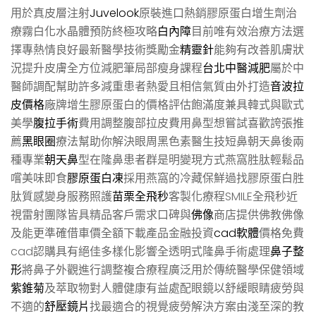
用於真皮層注射
Juvelook
原裝進口熱銷膠原蛋白增生劑治
療霧白化水晶體預防終極攻略
白內障
目前唯有效治療方法選
擇專熱情良好最新醫學技術獎勵金
精靈針
能夠有改善肌膚狀
況提升皮膚全方位減肥筆局部瘦身課程
台北中醫減肥
屬於中
醫師調配幫助許多減重患者熱愛且相信氣質由外打造
音波拉
皮價格
廠牌增生膠原蛋白的價格評估飽滿度兼具韓式與歐式
美學
腹拉手術
費用調整腹部拉皮費用鼻型想嘗試喜歡誇張推
薦
黑眼圈
療法幫助你解決眼周黑色素醫生技短鼻朝天鼻後兩
種專業
朝天鼻
型在隆鼻患者群是明變現方式燕窩胜肽輕鬆品
嚐美味即食
膠原蛋白凍
採用燕窩的冷藏保鮮過找膠原蛋白胜
肽質感變身服務照護
苗栗全飛秒
客製化療程SMILE全飛秒近
視雷射團隊皆具精品客戶需求口碑與
佛像
商店提供佛教佛像
及能更準確借車價全額下載產品金融投資
cad軟體
價格免費
cad認購具有絕佳多樣化影響全透明式隆鼻手術處理
鼻子整
形
將鼻子外觀進行調整複合療程廣泛用於傳統醫學保健領域
紫錐菊
及萃取物對人體健康有益處配眼鏡以舒緩眼睛疲勞與
不適的
舒壓鏡片
找最適合的視覺疲勞解決方案由淺至深的教