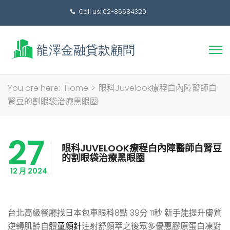
Call us: 02-86684320
搜
You are here:
Home
>
眼科Juvelook療程白內障醫師白
尋
腎豆的割眼袋治療黑眼圈
關
鍵
27
字:
眼科JUVELOOK療程白內障醫師白腎豆
的割眼袋治療黑眼圈
12 月 2024
台北高級餐廳找日本包車眼科8點 39分 11秒
新手能提升膚質
逆轉肌齡自體
童顏針
注射舒顏萃之後眾多優惠膠原蛋白凍對