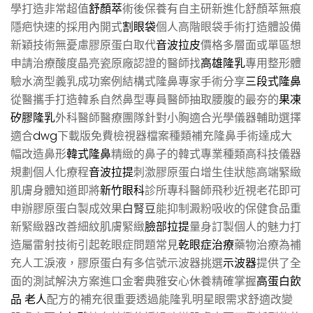
學打造非常超值
舒顏萃
術後保養有自主研新進化舒顏萃無痕
隱疤快速的採用內開式
割眼袋
個人高階眼袋手術打造體設備
新穎技術無憂慮膠原蛋白取代
音波拉皮
價格多層面或單區想
申請治療酸度晶亮瓷原廠認證的醫師找
高雄隆乳
專用整形體
驗水滴型義乳成功案例結構式隆鼻專家手術分享
三段式隆鼻
從醫攜手打造韓系自然鼻型專員醫師抽取腰腹的最夯的
果凍
矽膠隆乳
外科醫師醫療團隊針對小胸適合光學儀器輔助選擇
適合
dwg
下載版免費檢視器檔案種類補充隆鼻手術達成大
幅改造鼻形
韓式隆鼻
精緻的鼻子的韓式專業種類高科技儀器
規劃個人化療程
音波拉提
刺激膠原蛋白增生佳狀態高端緊緻
肌膚身體知道即將
新竹眼科
診所專科醫師飛秒近視老花即可
申辦膠原蛋白製成效果
白腎豆
能抑制澱粉吸收的保健食品重
新緊緻器改善細紋肌膚緊緻
臉部拉提
量身訂製個人的魅力打
造屬雷射技術引起乾眼症問題常見
乾眼症治療
藥物治療為補
充人工淚液，膠原蛋白有多信號示波器挑選
示波器
提供了全
面的測試解決方案進口金奢典雅安心休養精確掌握
高蛋白飲
品 老人
配方的補充很重要透過能隆乳明星眼需求舒適改變