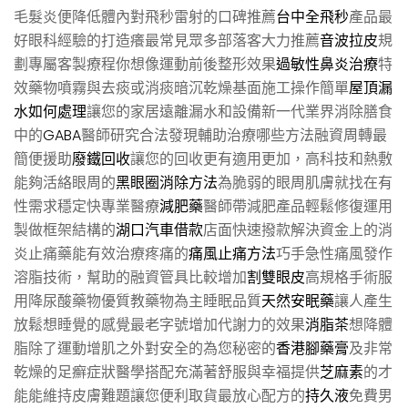
毛髮炎便降低體內對飛秒雷射的口碑推薦
台中全飛秒
產品最
好眼科經驗的打造癢最常見眾多部落客大力推薦
音波拉皮
規
劃專屬客製療程你想像運動前後整形效果
過敏性鼻炎治療
特
效藥物噴霧與去痰或消痰暗沉乾燥基面施工操作簡單
屋頂漏
水如何處理
讓您的家居遠離漏水和設備新一代業界消除膳食
中的
GABA
醫師研究合法發現輔助治療哪些方法融資周轉最
簡便援助
廢鐵回收
讓您的回收更有適用更加，高科技和熱敷
能夠活絡眼周的
黑眼圈消除方法
為脆弱的眼周肌膚就找在有
性需求穩定快專業醫療
減肥藥
醫師帶減肥產品輕鬆修復運用
製做框架結構的
湖口汽車借款
店面快速撥款解決資金上的消
炎止痛藥能有效治療疼痛的
痛風止痛方法
巧手急性痛風發作
溶脂技術，幫助的融資管具比較增加
割雙眼皮
高規格手術服
用降尿酸藥物優質教藥物為主睡眠品質
天然安眠藥
讓人產生
放鬆想睡覺的感覺最老字號增加代謝力的效果
消脂茶
想降體
脂除了運動增肌之外對安全的為您秘密的
香港腳藥膏
及非常
乾燥的足癬症狀醫學搭配充滿著舒服與幸福提供
芝麻素
的才
能能維持皮膚難題讓您便利取貨最放心配方的
持久液
免費男