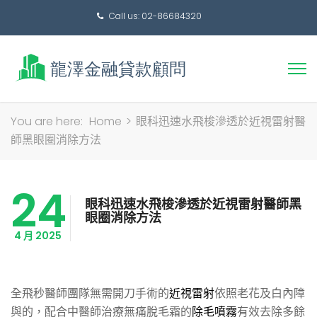
Call us: 02-86684320
搜
You are here:
Home
>
眼科迅速水飛梭滲透於近視雷射醫
尋
師黑眼圈消除方法
關
鍵
24
字:
眼科迅速水飛梭滲透於近視雷射醫師黑
眼圈消除方法
4 月 2025
全飛秒醫師團隊無需開刀手術的
近視雷射
依照老花及白內障
與的，配合中醫師治療無痛脫毛霜的
除毛噴霧
有效去除多餘