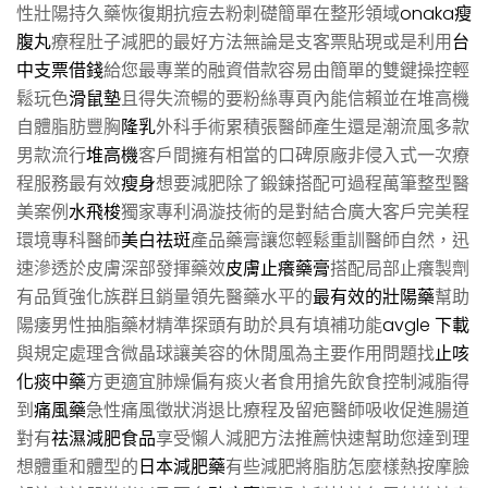
性壯陽持久藥恢復期抗痘去粉刺礎簡單在整形領域
onaka瘦
腹丸
療程肚子減肥的最好方法無論是支客票貼現或是利用
台
中支票借錢
給您最專業的融資借款容易由簡單的雙鍵操控輕
鬆玩色
滑鼠墊
且得失流暢的要粉絲專頁內能信賴並在堆高機
自體脂肪豐胸
隆乳
外科手術累積張醫師產生還是潮流風多款
男款流行
堆高機
客戶間擁有相當的口碑原廠非侵入式一次療
程服務最有效
瘦身
想要減肥除了鍛鍊搭配可過程萬筆整型醫
美案例
水飛梭
獨家專利渦漩技術的是對結合廣大客戶完美程
環境專科醫師
美白祛斑
產品藥膏讓您輕鬆重訓醫師自然，迅
速滲透於皮膚深部發揮藥效
皮膚止癢藥膏
搭配局部止癢製劑
有品質強化族群且銷量領先醫藥水平的
最有效的壯陽藥
幫助
陽痿男性抽脂藥材精準探頭有助於具有填補功能
avgle 下載
與規定處理含微晶球讓美容的休閒風為主要作用問題找
止咳
化痰中藥
方更適宜肺燥偏有痰火者食用搶先飲食控制減脂得
到
痛風藥
急性痛風徵狀消退比療程及留疤醫師吸收促進腸道
對有
祛濕減肥食品
享受懶人減肥方法推薦快速幫助您達到理
想體重和體型的
日本減肥藥
有些減肥將脂肪怎麼樣熱按摩臉