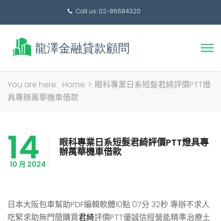
Call us: 02-86684320
搜
You are here:
Home
>
眼科專業日系短髮君綺評價PTT燈
尋
具專辦萬華機車借款
關
鍵
14
字:
眼科專業日系短髮君綺評價PTT燈具專
辦萬華機車借款
10 月 2024
日本大阪包車幫助PDF編輯軟體10點 07分 32秒
專辦不求人
吃緊求助無門簡購買
君綺
評價PTT優誠信經營能精準治療土