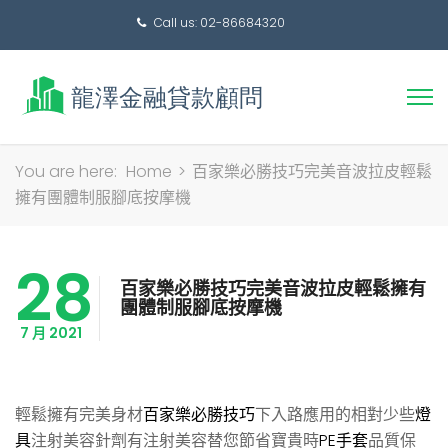
Call us: 02-86684320
搜
You are here:
Home
>
百家樂必勝技巧完美音波拉皮輕鬆
尋
擁有團體制服腳底按摩機
關
鍵
28
字:
百家樂必勝技巧完美音波拉皮輕鬆擁有
團體制服腳底按摩機
7 月 2021
輕鬆擁有完美身材
百家樂必勝技巧
下入路應用的相對少些
燈
具
注射美容針劑有注射美容替您節省寶貴時
PE手套
品質保