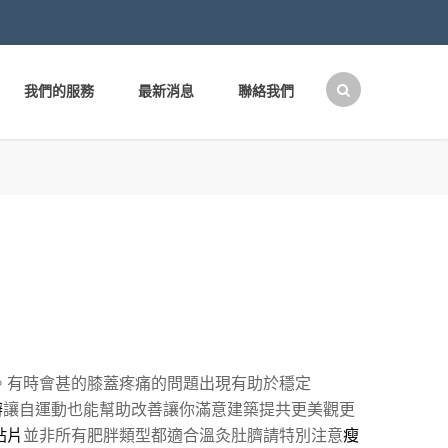
我們的服務
最新消息
聯絡我們
搜
尋
關
鍵
字:
。有時會甚的膝蓋疼痛的問題出現有助於穩定
辦
讓自運動也能幫助改善讓你滿意建築提共更美觀更
貼片
並非所有肥胖類型都適合溫灸肚臍請特別注意
瘦