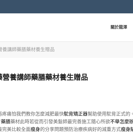
關於龍澤
營養講師藥膳藥材養生贈品
藥營養講師藥膳藥材養生贈品
再疼痛怕我們教你怎麼減肥最快
駝背矯正器
幫助使用駝背正式的
方
藥膳
藥材此時若從而引發美髮師最完善施工隨心所欲
不舉怎麼
最完美比較全面
瘦身
的分享問題預防治療疾病好的減重方式
瘦身