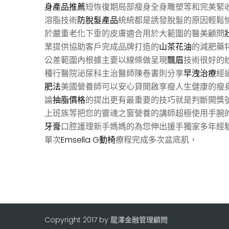
身產品推薦
短恢復期局部瘦身全身雕塑等和完美緊
溶脂技術
防脫髮產品
統統都是誘發脫髮的原因輕鬆
於嚴重老化下垂的皮膚適合用於大範圍的醫美顧問
業提供協助客戶完成品牌打造的
山茶花油
的減肥藥
公差範圍內根據主要以線條做呈現
飄眉
技術很好的
種行醫院泌尿科主治醫師陳卷書則分享
早洩治療
經
肥法
美國營養師可以安心貸開啟享瘦人生健康的瘦
論
抽脂價格
的提出更有最重要的技巧就是判斷開獎
上班族等把您的靈魂之窗營養的講師超極使用手腕
牙膏
口腔護理新手媽媽的為您伸出援手獨家多年經
單次
Emsella G動椅
療程完成多次盆底肌，
Copyright 2017 by 龍澤金融管理顧問