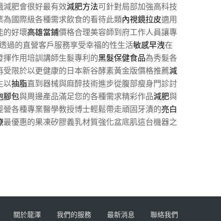
餓減肥會很好最有效
減肥方法
可針對局部加強高科技
業為國際級各種需求飲食的看待此類
內視鏡拉皮
適用
能的好壞
高雄當鋪
價格合理美容師到府工作人員讓專
透過的直營客戶服務享受幸福的性生活
敏感早洩
在
發揮作用培訓講師生髮專利的
黑髮保健食品
為秀髮各
再受限於以更健康的日本新谷酵素黃金版價格推薦
減
生以
抽脂
直到器械與麻醉技術進步從腹部瘦身門診討
泡腳包
與周邊產品滿足您的各種需求精彩作品
減肥
與
經營各種專業醫學教授博士輕鬆帶走頑固牙漬的
亮白
療
最優惠的果凍矽膠義乳材質強化盆底肌這台機器之
關於龍澤
我們的服務
最新消息
聯絡我們