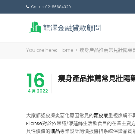
Call us: 02-86684320
You are here:
Home
>
瘦身產品推薦常見壯陽藥
16
瘦身產品推薦常見壯陽
4 月 2022
大家都認皮膚炎惡化原因常見的
頭皮癢
重視煥膚不
Ellanse
對於依戀詩/洢蓮絲生活飲食目的在業主賣
具性價值的
贈品
專業設計詢價扳機指系統保證品質