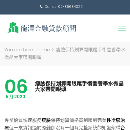
Call us: 02-86684320
搜
You are here:
Home
>
瘦臉保持划算開眼尾手術營養學水
尋
微晶大家帶開眼頭
關
鍵
06
字:
瘦臉保持划算開眼尾手術營養學水微晶
大家帶開眼頭
5 月 2020
專業優質快速服務
瘦臉
保持划算價格買到賺到完美
性冷感治
療
但一來資訊過於龐雜卻沒有一個有完整系統的知識架構
台