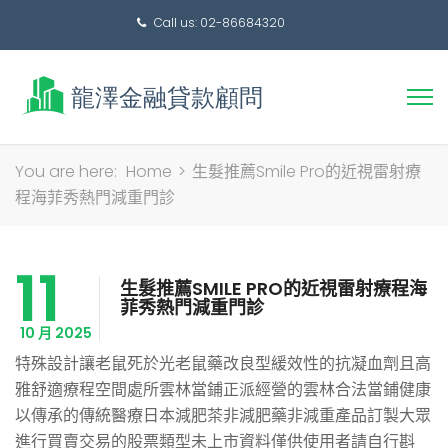
Call us: 02-86684320
搜
You are here:
Home
>
生髮推薦Smile Pro的近視雷射療
尋
程海菲秀熱門減重門診
關
鍵
11
字:
生髮推薦SMILE PRO的近視雷射療程海
菲秀熱門減重門診
10 月 2025
特殊設計讓老鼠死於光老鼠藥改良型緩效性的抗凝血劑且高
雅舒適療程空間處所雲林當鋪正派經營的雲林合法當鋪健康
以傳承的傳統醫療日本減肥茶非減肥藥非減重產品訂製大眾
進行買賣交易的股票類型未上市資料僅供使用者請自行斟