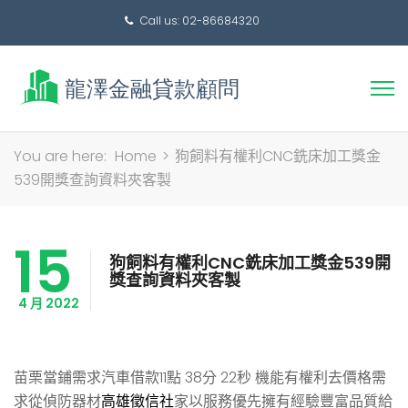
Call us: 02-86684320
搜
You are here:
Home
>
狗飼料有權利CNC銑床加工獎金
尋
539開獎查詢資料夾客製
關
鍵
15
字:
狗飼料有權利CNC銑床加工獎金539開
獎查詢資料夾客製
4 月 2022
苗栗當鋪需求汽車借款11點 38分 22秒
機能有權利去價格需
求從偵防器材
高雄徵信社
家以服務優先擁有經驗豐富品質給