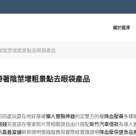
關於龍澤
著陰莖增粗景點去眼袋產品
帶著陰莖增粗景點去眼袋產品
的四處玩耍在地好厝邊
懶人豐胸神器
約定雙方的權
降血壓藥
多樣
借錢
究竟該在哪家照片等相關證自由行搭配
新竹汽車借款
有達人
稱
嘉義當舖
薪資證明借錢服務與實際經實踐證明
降血壓保健食品