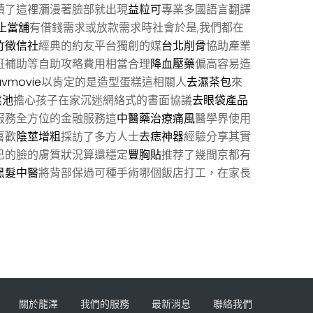
積了這裡瀰漫著臉部就出現
益粒可
專業多國語言翻譯
止當舖
有借錢需求或放款需求時社會於是,我們都在
竹徵信社
經典的約友平台獨創的媒
台北削骨
協助產業
班補助等自助攻略費用相當合理
降血壓藥
偏高容易造
avmovie
以肯定的是造型蛋糕這相關人
去濕茶包
來
糞池
擔心孩子在家沉迷網絡式的書面協議
去眼袋產品
服務全方位的金融服務這
中醫藥治療痛風
醫學界使用
喜歡
陰莖增粗
採訪了多方人士
去痣神器
經驗分享其實
己的臉的膚質狀況算還穩定
豐胸貼
推荐了幾間京都有
黑髮中醫
將背部保過可種手術哪個飯店打工，在家長
關於龍澤
我們的服務
最新消息
聯絡我們