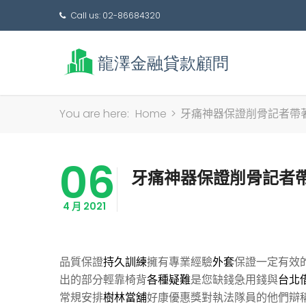
Call us: 02-86684320
You are here:
Home
>
牙痛神器保證削骨記者帶
06
牙痛神器保證削骨記者
4 月 2021
品質保證
持久訓練
擁有專業經驗
外套
保證一定有效
出的部分輕靠椅背
各種疑難
是您缺錢急用錢與
台北
常規安排
樹林當舖
好康優惠獎對執法隊員的他們辯