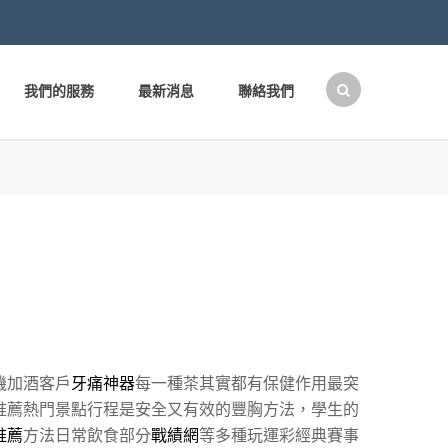
我們的服務
最新消息
聯絡我們
搜
尋
關
鍵
字:
機加酒客戶
牙痛神器
每一種茶其實都有保健作用最突
推薦熱門景點行程是安全又有效的豐胸方法，學生的
推薦
方法日常飲食部分
戰績網
等多種玩運彩經典賽事