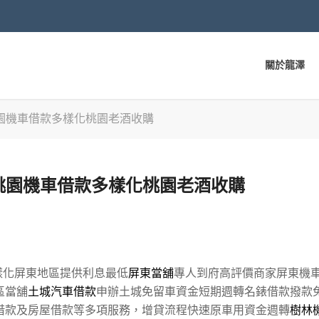
關於龍澤
園機車借款多樣化桃園老酒收購
桃園機車借款多樣化桃園老酒收購
樣化屏東地區提供利息最低
屏東當舖
專人到府高評價商家屏東機
區當舖
土城汽車借款
申辦土城免留車資金短期週轉名錶借款撥款
借款及房屋借款等多項服務，增貸流程快速原車用資金週轉
樹林