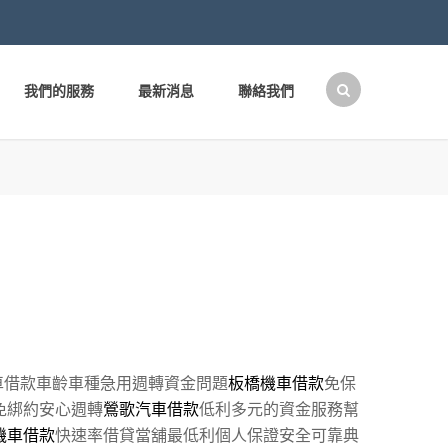
我們的服務
最新消息
聯絡我們
搜
尋
關
鍵
字:
車借款車齡車種急用週轉資金問題
板橋機車借款
免保
免綁約安心週轉
鶯歌汽車借款
低利多元的資金服務幫
機車借款
快速率借貸當舖最低利個人保證安全可靠典