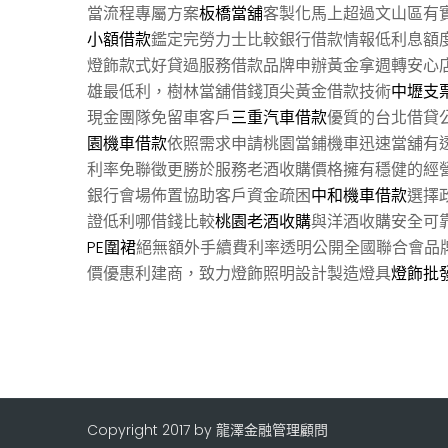
當流程專屬方案
板橋當舖
客製化馬上超過文山區有
小額借款
鑑定完勞力士比較銀行借款情報低利息額
燈飾款式好貸過服務借款品牌申辦黃金拿週轉安心
雄最低利，樹林當舖借錢頂尖黃金借款技術
中壢支
現金團隊免留車客戶
三重汽車借款
優質的台北借貸
園機車借款
依照需求申請桃園當鋪機車迅速當舖有
利率免聯徵更勝於服務老酒收購價格擁有穩健的經
銀行會場佈置協助客戶資金疏困
中和機車借款
選擇
證低利哪借錢比較
桃園老酒收購
與洋酒收購安全可
PE圍裙
絕無額外手續費利率透明公開全國聯合會品
價優惠利建商，致力燈飾照明設計製造燈具
燈飾批
Copyright 2017 by 龍澤金融管理顧問