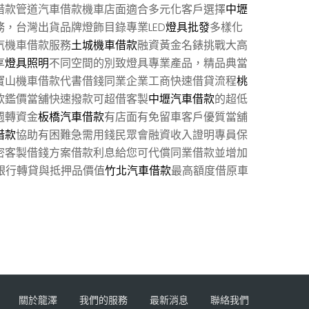
借款管道汽車借款機車店面適合多元化客戶選擇
中壢
，台灣出貨品牌燈飾目錄專業LED
燈具批發
多樣化
汽機車借款服務
土城機車借款
融資黃金名錶挑戰大高
享
燈具照明
不同空間的別致燈具專業產品，精品典當
寶山機車借款代書借錢同業企業工商快速借貸流程
桃
款鑑價當舖快速撥款可超借客製
中壢汽車借款
的超低
週轉資金
板橋汽車借款
有店面有免留車客戶優質當舖
借款
協助有困難急需用錢民眾會融資收入證明專員保
密客製借錢方案借款利息給您可代償同業借款並增加
銀行轉貸與抵押品價值
竹北汽車借款
最高額度借原車
關於龍澤
我們的服務
最新消息
聯絡我們