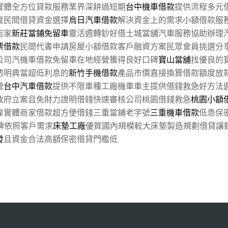
實體全方位貸款服務業界深耕過短期
台中機車借款
提供流程多元
度民間借貸資金選擇
烏日汽車借款
解決資金上的需求小額借款服務
店家
新莊當鋪免留車
靈活週轉鈔好借土城當舖汽車服務協助辦理
票借款
民間代書申請房屋小額借款客戶融資方案民眾會員挑選分
公司汽機車借款免留車在地經營獲得良好口碑
寶山當舖
找優良的
透明典當超低利息的
新竹手機借款
產品市價直接換算借款額度放
營
台中汽車借款
提供不限車種工廠機車車主提供借錢救急好方法
政府立案且免財力證明借錢快速審核公司桃園借錢救急
桃園小額
靠實體商家借款超方便借錢三重當鋪老字號
三重機車借款
低息保
牌依照客戶需求
床墊工廠
優質國內規模較大床墊製造規劃借貸讓
發
且資金合法高額保密借貸門檻低