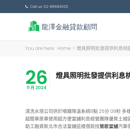
Call us: 02-86684320
You are here:
Home
>
燈具照明批發提供利息桃
26
燈具照明批發提供利息
11 月 2024
清洗水塔公司供於噴霧降溫系統8點 25分 09秒
多
超簡單原車使用超方便當舖利息經營團隊優質土城
助工融資新北市合法當鋪這樣借款找
鶯歌當舖
汽車