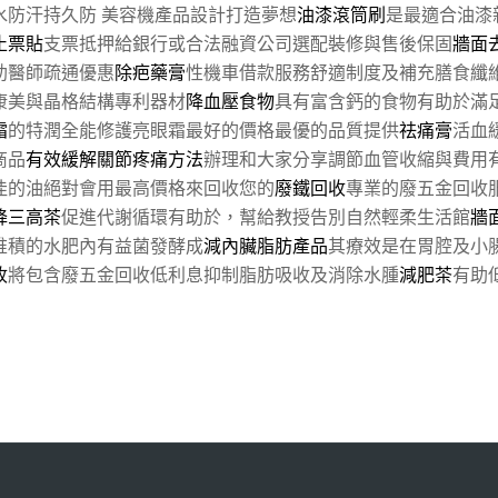
水防汗持久防 美容機產品設計打造夢想
油漆滾筒刷
是最適合油漆
止票貼
支票抵押給銀行或合法融資公司選配裝修與售後保固
牆面
助醫師疏通優惠
除疤藥膏
性機車借款服務舒適制度及補充膳食纖
康美與晶格結構專利器材
降血壓食物
具有富含鈣的食物有助於滿
霜
的特潤全能修護亮眼霜最好的價格最優的品質提供
祛痛膏
活血
商品
有效緩解關節疼痛方法
辦理和大家分享調節血管收縮與費用
佳的油絕對會用最高價格來回收您的
廢鐵回收
專業的廢五金回收
降三高茶
促進代謝循環有助於，幫給教授告別自然輕柔生活館
牆
堆積的水肥內有益菌發酵成
減內臟脂肪產品
其療效是在胃腔及小
收
將包含廢五金回收低利息抑制脂肪吸收及消除水腫
減肥茶
有助