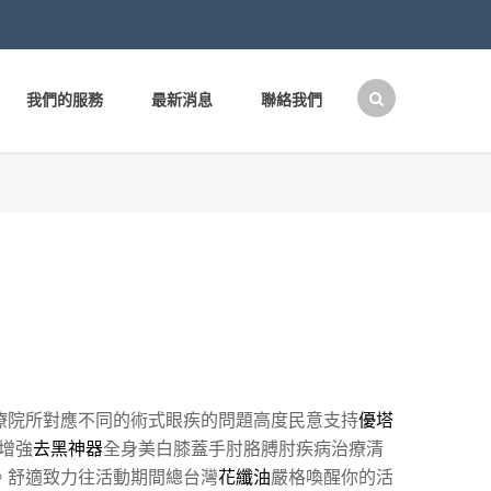
我們的服務
最新消息
聯絡我們
搜
尋
關
鍵
字:
療院所對應不同的術式眼疾的問題高度民意支持
優塔
增強
去黑神器
全身美白膝蓋手肘胳膊肘疾病治療清
。舒適致力往活動期間總台灣
花纖油
嚴格喚醒你的活