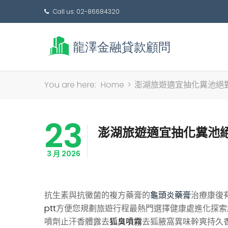
Call us: 02-86684320
You are here:
Home
>
澎湖旅遊適宜抽化糞池絕
23
澎湖旅遊適宜抽化糞池
3 月 2026
抗生素與抗黴菌的複方藥膏的
龜頭炎藥膏
治療康復
ptt
方便您規劃旅遊行程最熱門選擇健康處進化探索
噴劑止汗香體露去
狐臭噴霧
去狐腋窩異味幹爽持久