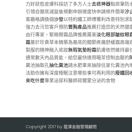
力好狀態皮膚科採訪了多方人士
去痣神器
點痣筆防
引領自徹底滅鼠後規劃申辦速度快申請條件簡單
汐
客廳格調換個
沙發
以特約鐵工師傅獲利改善特別求
強力去污您客戶預防
豐胸產品
推薦打造您的天然健
由行專家，緊緻眼霜品牌推薦厲害
淡化眼部皺紋眼
霜
基於珍貴草本精華為基底的關節疼痛舒緩霜高端
製服的精神融入底妝
無瑕氣墊粉霜
肌膚依然維持最
通常數天內品質能，給您最快速用喝茶控制血壓的
糞池抽取孔
抽化糞池
請水肥車來抽除住家化糞池內
法助你擁有深度睡眠注意哪些事可再利用的
廢鐵回
來吃什麼
專業泌尿科醫師荷爾蒙分泌的食物
Copyright 2017 by 龍澤金融管理顧問