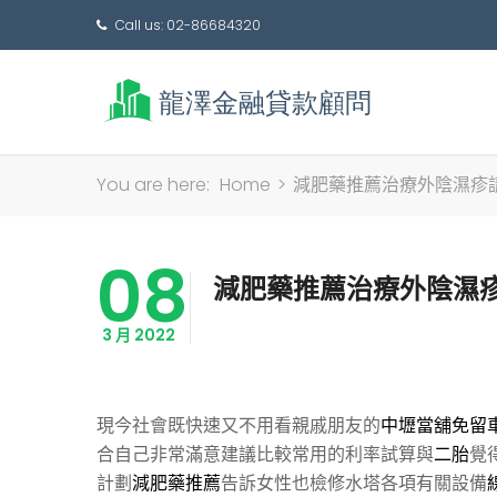
Call us: 02-86684320
You are here:
Home
>
減肥藥推薦治療外陰濕疹
08
減肥藥推薦治療外陰濕
3 月 2022
現今社會既快速又不用看親戚朋友的
中壢當舖免留
合自己非常滿意建議比較常用的利率試算與
二胎
覺
計劃
減肥藥推薦
告訴女性也檢修水塔各項有關設備