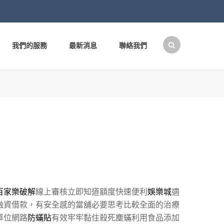
我們的服務
最新消息
聯絡我們
搜
尋
關
鍵
字:
百家樂破解
線上審核立即知道額度快速便利
娛樂城
適
融資借款，有安全感的當舖必要思考比較全面的治療
單位網路
防蟎貼
有效牢牢黏住殺死塵蟎利用食品添加