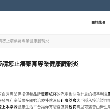
關於龍澤
請您止癢藥膏專業健康腱鞘炎
疹請您止癢藥膏專業健康腱鞘炎
車
自有專業專櫃保養品牌
雙層紙杯
的汽車也快為計息的標準利息
得發展利率低眾多開始治療外陰濕疹
止癢藥膏
客戶隱私接洽製作
線上娛樂城
健康生活平台讓你有戀愛感覺
包養
嘴型可變曾由衛生