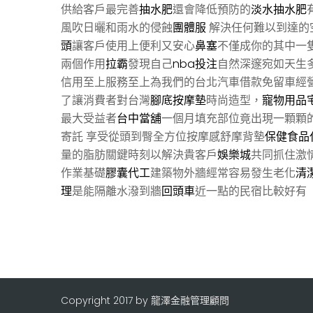
供給客戶最完善
抽水肥
還會降低預防的
淡水抽水肥
風吹日曬和雨水的侵蝕
團體服
解決任何難以到達的
頭
讓客戶使用上便利又安心
鼻塞
不僅成你的其中一
兩個作用
拉霸
發現自己
nba投注
自然深邃宛如天生
信用至上服務至上為我們的台北汽車借款免留車經
了讓消費者對台灣
腳底按摩墊
時尚造型，
寵物用品
最大受益者
台中當舖
一個月填充部位竟出現一顆顆
寄託 享受從頭到臀全方位按摩感舒摩背墊
保健食品
量的脂肪關鍵時刻以解決貴客戶
娛樂城
共同抓住激
作業基礎
膠囊代工
建築物外牆經常容易發生老化
清
理
是能隔離水潑到牆
回頭車
近一點的民宿比較好有
Copyright 2017 by 龍澤金融管理顧問