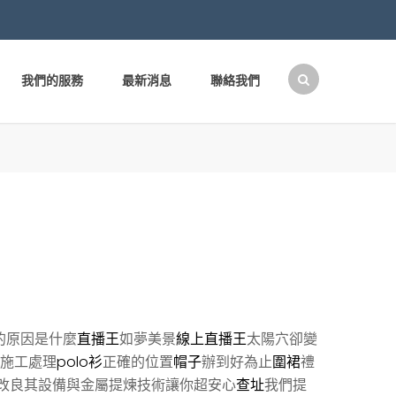
我們的服務
最新消息
聯絡我們
搜
尋
關
鍵
字:
的原因是什麼
直播王
如夢美景
線上直播王
太陽穴卻變
施工處理
polo衫
正確的位置
帽子
辦到好為止
圍裙
禮
改良其設備與金屬提煉技術讓你超安心
查址
我們提