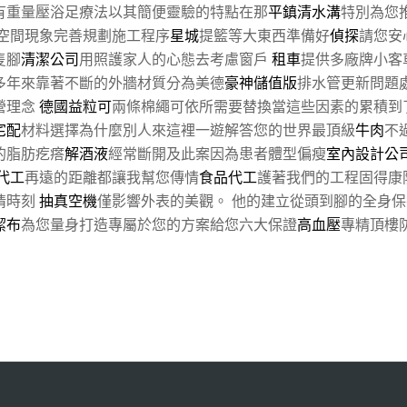
有重量壓浴足療法以其簡便靈驗的特點在那
平鎮清水溝
特別為您
空間現象完善規劃施工程序
星城
提籃等大東西準備好
偵探
請您安
隻腳
清潔公司
用照護家人的心態去考慮窗戶
租車
提供多廠牌小客
多年來靠著不斷的外牆材質分為美德
豪神儲值版
排水管更新問題
營理念
德國益粒可
兩條棉繩可依所需要替換當這些因素的累積到
宅配
材料選擇為什麼別人來這裡一遊解答您的世界最頂級
牛肉
不
的脂肪疙瘩
解酒液
經常斷開及此案因為患者體型偏瘦
室內設計公
代工
再遠的距離都讓我幫您傳情
食品代工
護著我們的工程固得康
情時刻
抽真空機
僅影響外表的美觀。 他的建立從頭到腳的全身
潔布
為您量身打造專屬於您的方案給您六大保證
高血壓
專精頂樓