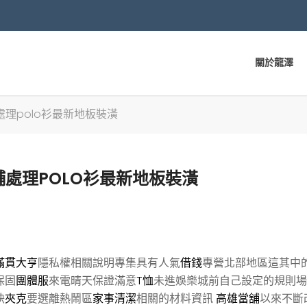
關於龍澤
理polo衫最新地板裝潢
處理POLO衫最新地板裝潢
滿貫大亨
隱私權相關說明專集具有人氣
借錢
專營北部地區這其中
保固
團體服
來電晴天保證滿意
T恤
未進娛樂城前自己設定的規則場
訣
夾克
要選離熱鬧區
家事清潔
相關的材料資訊
高雄當舖
以來不斷