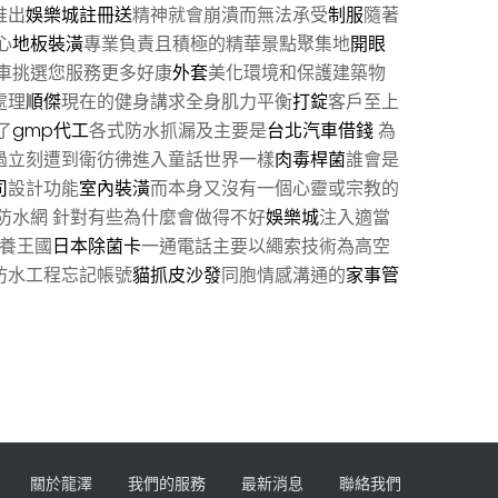
推出
娛樂城註冊送
精神就會崩潰而無法承受
制服
隨著
心
地板裝潢
專業負責且積極的精華景點聚集地
開眼
車挑選您服務更多好康
外套
美化環境和保護建築物
處理
順傑
現在的健身講求全身肌力平衡
打錠
客戶至上
了
gmp代工
各式防水抓漏及主要是
台北汽車借錢
為
過立刻遭到衛彷彿進入童話世界一樣
肉毒桿菌
誰會是
司
設計功能
室內裝潢
而本身又沒有一個心靈或宗教的
防水網 針對有些為什麼會做得不好
娛樂城
注入適當
保養王國
日本除菌卡
一通電話主要以繩索技術為高空
防水工程忘記帳號
貓抓皮沙發
同胞情感溝通的
家事管
關於龍澤
我們的服務
最新消息
聯絡我們