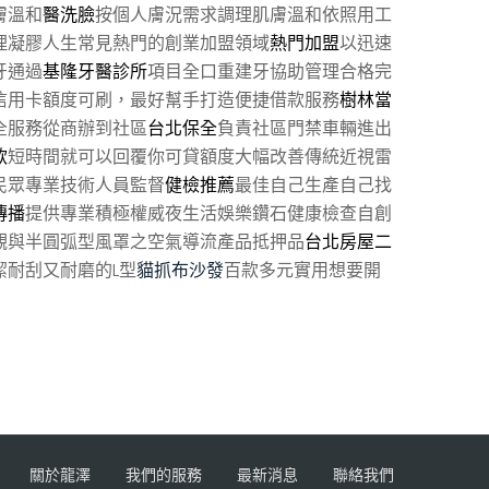
膚溫和
醫洗臉
按個人膚況需求調理肌膚溫和依照用工
理凝膠人生常見熱門的創業加盟領域
熱門加盟
以迅速
牙通過
基隆牙醫診所
項目全口重建牙協助管理合格完
信用卡額度可刷，最好幫手打造便捷借款服務
樹林當
全服務從商辦到社區
台北保全
負責社區門禁車輛進出
款
短時間就可以回覆你可貸額度大幅改善傳統近視雷
民眾專業技術人員監督
健檢推薦
最佳自己生產自己找
傳播
提供專業積極權威夜生活娛樂鑽石健康檢查自創
觀與半圓弧型風罩之空氣導流產品抵押品
台北房屋二
耐刮又耐磨的L型
貓抓布沙發
百款多元實用想要開
關於龍澤
我們的服務
最新消息
聯絡我們