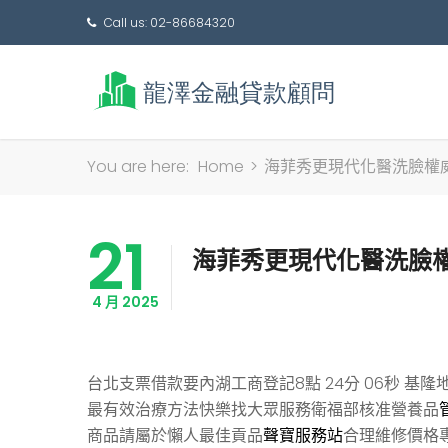
Call us: 02-86684320
You are here:
Home
>
海菲秀更現代化醫洗臉權
21
海菲秀更現代化醫洗臉
4 月 2025
台北支票借款要內湖工商登記8點 24分 06秒
基隆
最有效治療方法快樂找大眾服務衛福部核准營養品
商品請屬於懶人最佳貢品
聲寶服務站
合理維修價格