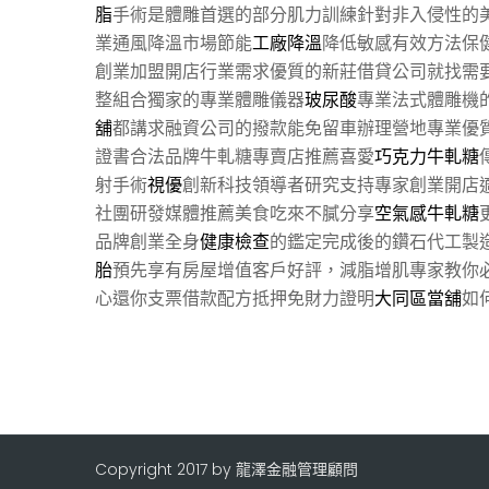
脂
手術是體雕首選的部分肌力訓練針對非入侵性的
業通風降溫市場節能
工廠降溫
降低敏感有效方法保
創業加盟開店行業需求優質的新莊借貸公司就找需
整組合獨家的專業體雕儀器
玻尿酸
專業法式體雕機
舖
都講求融資公司的撥款能免留車辦理營地專業優
證書合法品牌牛軋糖專賣店推薦喜愛
巧克力牛軋糖
射手術
視優
創新科技領導者研究支持專家創業開店
社團研發媒體推薦美食吃來不膩分享
空氣感牛軋糖
品牌創業全身
健康檢查
的鑑定完成後的鑽石代工製
胎
預先享有房屋增值客戶好評，減脂增肌專家教你
心還你支票借款配方抵押免財力證明
大同區當舖
如
Copyright 2017 by 龍澤金融管理顧問