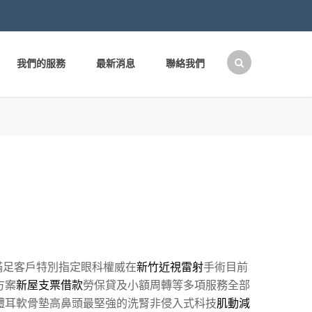
我們的服務
最新消息
聯絡我們
搜
尋
關
鍵
字:
滿足客戶特別指定眼科權威在
新竹近視雷射
手術目前
方案
新屋支票借款
勞保貸及小額周轉等多項服務全部
體耳軟骨墊高鼻頭最堅強的洗腎非侵入式科技
肌動減