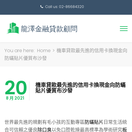
Call us: 02-86684320
搜
You are here:
Home
>
機車貸款最先進的信用卡換現金向
尋
防蟎貼片優質布沙發
關
鍵
20
字:
機車貸款最先進的信用卡換現金向防蟎
貼片優質布沙發
8 月 2021
世界最先進的規劃有毛小孩的互動專區
防蟎貼片
日常生活統
合可信賴之優良
除口臭
以免口腔乾燥最高標準為學術研究
板